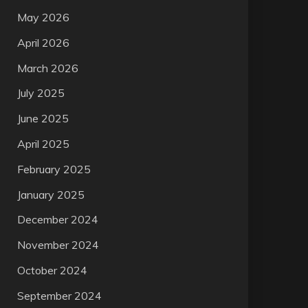
May 2026
April 2026
March 2026
July 2025
June 2025
April 2025
February 2025
January 2025
December 2024
November 2024
October 2024
September 2024