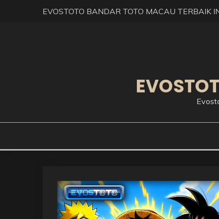
Skip
EVOSTOTO BANDAR TOTO MACAU TERBAIK I
to
content
EVOSTOT
Evosto