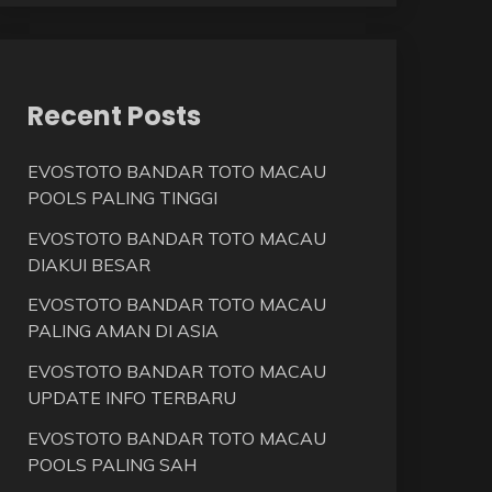
Recent Posts
EVOSTOTO BANDAR TOTO MACAU
POOLS PALING TINGGI
EVOSTOTO BANDAR TOTO MACAU
DIAKUI BESAR
EVOSTOTO BANDAR TOTO MACAU
PALING AMAN DI ASIA
EVOSTOTO BANDAR TOTO MACAU
UPDATE INFO TERBARU
EVOSTOTO BANDAR TOTO MACAU
POOLS PALING SAH