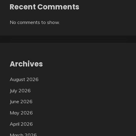
Recent Comments
No comments to show.
Archives
August 2026
July 2026
June 2026
May 2026
April 2026
March 2026