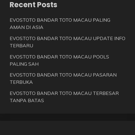
Recent Posts
EVOSTOTO BANDAR TOTO MACAU PALING
AMAN DI ASIA
EVOSTOTO BANDAR TOTO MACAU UPDATE INFO
TERBARU
EVOSTOTO BANDAR TOTO MACAU POOLS
PALING SAH
EVOSTOTO BANDAR TOTO MACAU PASARAN
TERBUKA
EVOSTOTO BANDAR TOTO MACAU TERBESAR
TANPA BATAS