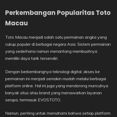
Perkembangan Popularitas Toto
Macau
Toto Macau menjadi salah satu permainan angka yang
cukup populer di berbagai negara Asia. Sistem permainan
yang sederhana namun menantang membuatnya
memiliki daya tarik tersendiri.
Dengan berkembangnya teknologi digital, akses ke
permainan ini menjadi semakin mudah melalui berbagai
platform online. Hal ini juga yang mendorong munculnya
banyak situs atau brand yang menawarkan layanan
serupa, termasuk EVOSTOTO.
Namun, penting untuk memahami bahwa setiap platform