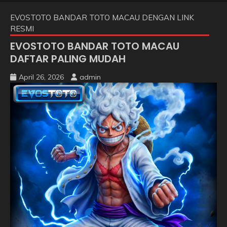
EVOSTOTO BANDAR TOTO MACAU DENGAN LINK
RESMI
EVOSTOTO BANDAR TOTO MACAU
DAFTAR PALING MUDAH
April 26, 2026
admin