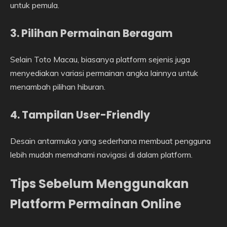
untuk pemula.
3. Pilihan Permainan Beragam
Selain Toto Macau, biasanya platform sejenis juga
menyediakan variasi permainan angka lainnya untuk
menambah pilihan hiburan.
4. Tampilan User-Friendly
Desain antarmuka yang sederhana membuat pengguna
lebih mudah memahami navigasi di dalam platform.
Tips Sebelum Menggunakan
Platform Permainan Online