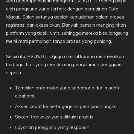
Ada beberapa alasan mengapa EVOSTOTO sering dicari
oleh pengguna yang tertarik dengan permainan Toto
Macau. Salah satunya adalah kemudahan dalam proses
registrasi dan akses akun. Banyak pemain menginginkan
platform yang tidak rumit, sehingga mereka bisa langsung
menikmati permainan tanpa proses yang panjang.
Selain itu, EVOSTOTO juga dikenal karena menawarkan
berbagai fitur yang mendukung pengalaman pengguna,
seperti:
Tampilan antarmuka yang sederhana dan mudah
dipahami
Akses cepat ke berbagai jenis permainan angka
Sistem transaksi yang diklaim praktis
Layanan pengguna yang responsif