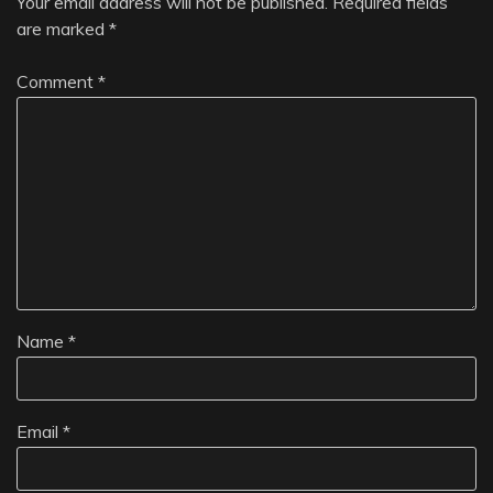
Your email address will not be published.
Required fields
are marked
*
Comment
*
Name
*
Email
*