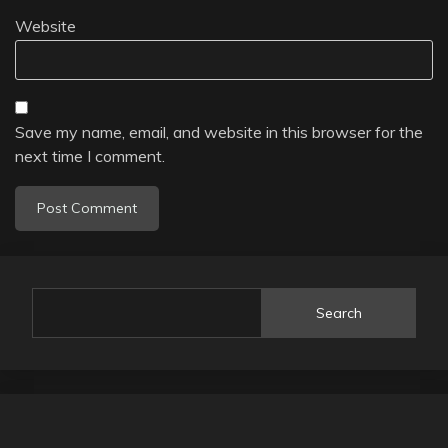
Website
Save my name, email, and website in this browser for the
next time I comment.
Search