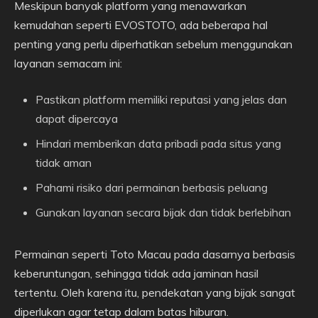
Meskipun banyak platform yang menawarkan
kemudahan seperti EVOSTOTO, ada beberapa hal
penting yang perlu diperhatikan sebelum menggunakan
layanan semacam ini:
Pastikan platform memiliki reputasi yang jelas dan
dapat dipercaya
Hindari memberikan data pribadi pada situs yang
tidak aman
Pahami risiko dari permainan berbasis peluang
Gunakan layanan secara bijak dan tidak berlebihan
Permainan seperti Toto Macau pada dasarnya berbasis
keberuntungan, sehingga tidak ada jaminan hasil
tertentu. Oleh karena itu, pendekatan yang bijak sangat
diperlukan agar tetap dalam batas hiburan.