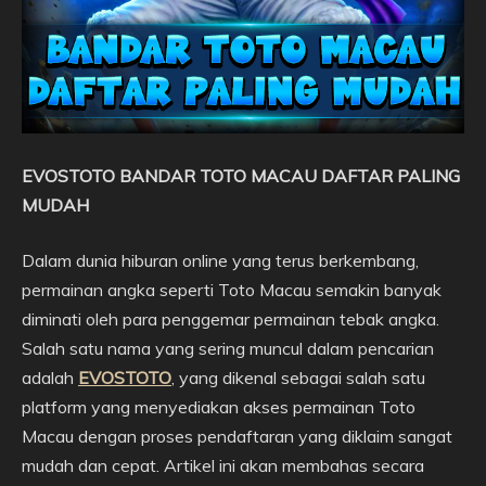
EVOSTOTO BANDAR TOTO MACAU DAFTAR PALING
MUDAH
Dalam dunia hiburan online yang terus berkembang,
permainan angka seperti Toto Macau semakin banyak
diminati oleh para penggemar permainan tebak angka.
Salah satu nama yang sering muncul dalam pencarian
adalah
EVOSTOTO
, yang dikenal sebagai salah satu
platform yang menyediakan akses permainan Toto
Macau dengan proses pendaftaran yang diklaim sangat
mudah dan cepat. Artikel ini akan membahas secara