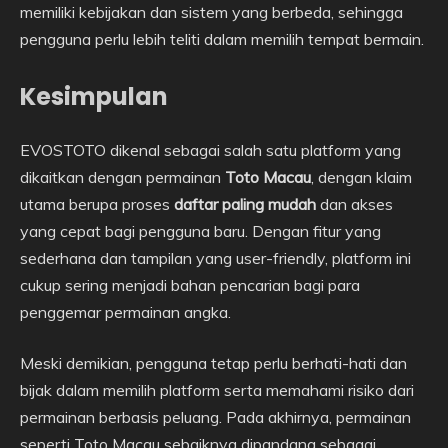
memiliki kebijakan dan sistem yang berbeda, sehingga
pengguna perlu lebih teliti dalam memilih tempat bermain.
Kesimpulan
EVOSTOTO dikenal sebagai salah satu platform yang
dikaitkan dengan permainan
Toto Macau
, dengan klaim
utama berupa proses
daftar paling mudah
dan akses
yang cepat bagi pengguna baru. Dengan fitur yang
sederhana dan tampilan yang user-friendly, platform ini
cukup sering menjadi bahan pencarian bagi para
penggemar permainan angka.
Meski demikian, pengguna tetap perlu berhati-hati dan
bijak dalam memilih platform serta memahami risiko dari
permainan berbasis peluang. Pada akhirnya, permainan
seperti Toto Macau sebaiknya dipandang sebagai