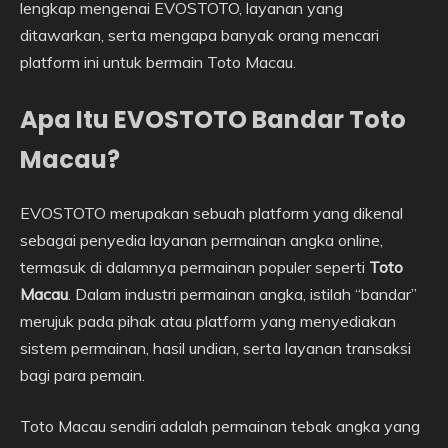
lengkap mengenai EVOSTOTO, layanan yang
ditawarkan, serta mengapa banyak orang mencari
platform ini untuk bermain Toto Macau.
Apa Itu EVOSTOTO Bandar Toto
Macau?
EVOSTOTO merupakan sebuah platform yang dikenal
sebagai penyedia layanan permainan angka online,
termasuk di dalamnya permainan populer seperti
Toto
Macau
. Dalam industri permainan angka, istilah “bandar”
merujuk pada pihak atau platform yang menyediakan
sistem permainan, hasil undian, serta layanan transaksi
bagi para pemain.
Toto Macau sendiri adalah permainan tebak angka yang