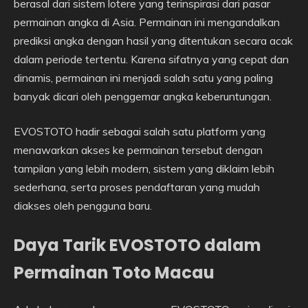
berasal dari sistem lotere yang terinspirasi dari pasar
permainan angka di Asia. Permainan ini mengandalkan
prediksi angka dengan hasil yang ditentukan secara acak
dalam periode tertentu. Karena sifatnya yang cepat dan
dinamis, permainan ini menjadi salah satu yang paling
banyak dicari oleh penggemar angka keberuntungan.
EVOSTOTO hadir sebagai salah satu platform yang
menawarkan akses ke permainan tersebut dengan
tampilan yang lebih modern, sistem yang diklaim lebih
sederhana, serta proses pendaftaran yang mudah
diakses oleh pengguna baru.
Daya Tarik EVOSTOTO dalam
Permainan Toto Macau