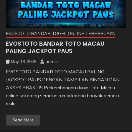
EVOSTOTO BANDAR TOGEL ONLINE TERPERCAYA
EVOSTOTO BANDAR TOTO MACAU
PALING JACKPOT PAUS
May 18, 2026
admin
EVOSTOTO BANDAR TOTO MACAU PALING
JACKPOT PAUS DENGAN TAMPILAN RINGAN DAN
AKSES PRAKTIS Perkembangan dunia Toto Macau
online sekarang semakin ramai karena banyak pemain
mulai
Read More