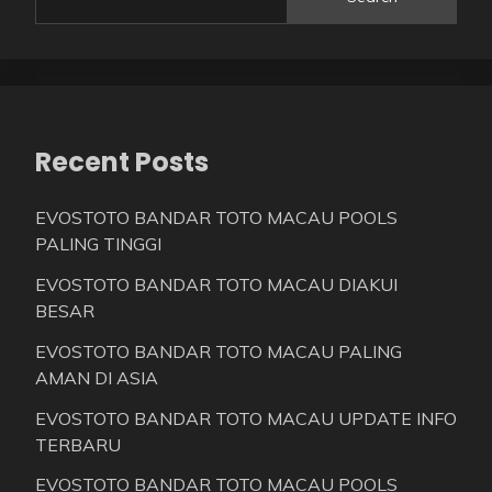
Recent Posts
EVOSTOTO BANDAR TOTO MACAU POOLS
PALING TINGGI
EVOSTOTO BANDAR TOTO MACAU DIAKUI
BESAR
EVOSTOTO BANDAR TOTO MACAU PALING
AMAN DI ASIA
EVOSTOTO BANDAR TOTO MACAU UPDATE INFO
TERBARU
EVOSTOTO BANDAR TOTO MACAU POOLS