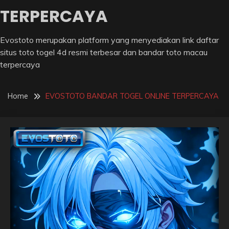
TERPERCAYA
Evostoto merupakan platform yang menyediakan link daftar
situs toto togel 4d resmi terbesar dan bandar toto macau
terpercaya
Home
EVOSTOTO BANDAR TOGEL ONLINE TERPERCAYA