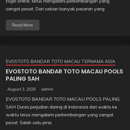
togel online, terus mengalami perkembangan yang
sangat pesat. Dari sekian banyak pasaran yang
Read More
EVOSTOTO BANDAR TOTO MACAU TERNAMA ASIA
EVOSTOTO BANDAR TOTO MACAU POOLS
PALING SAH
August 3, 2026
admin
EVOSTOTO BANDAR TOTO MACAU POOLS PALING
SAH Dunia perjudian daring di Indonesia dari waktu ke
waktu terus mengalami perkembangan yang sangat
pesat. Salah satu jenis