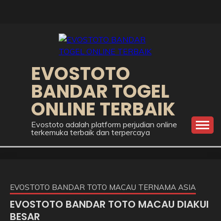
Skip
to
content
EVOSTOTO
BANDAR TOGEL
ONLINE TERBAIK
Evostoto adalah platform perjudian online
terkemuka terbaik dan terpercaya
EVOSTOTO BANDAR TOTO MACAU TERNAMA ASIA
EVOSTOTO BANDAR TOTO MACAU DIAKUI
BESAR