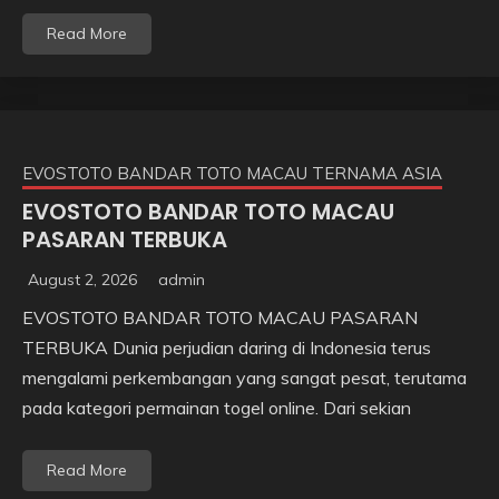
Read More
EVOSTOTO BANDAR TOTO MACAU TERNAMA ASIA
EVOSTOTO BANDAR TOTO MACAU
PASARAN TERBUKA
August 2, 2026
admin
EVOSTOTO BANDAR TOTO MACAU PASARAN
TERBUKA Dunia perjudian daring di Indonesia terus
mengalami perkembangan yang sangat pesat, terutama
pada kategori permainan togel online. Dari sekian
Read More