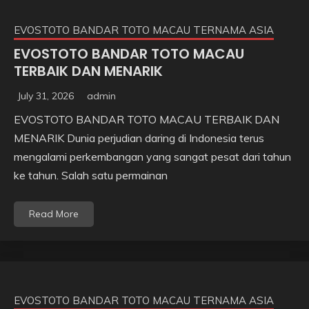
EVOSTOTO BANDAR TOTO MACAU TERNAMA ASIA
EVOSTOTO BANDAR TOTO MACAU
TERBAIK DAN MENARIK
July 31, 2026
admin
EVOSTOTO BANDAR TOTO MACAU TERBAIK DAN
MENARIK Dunia perjudian daring di Indonesia terus
mengalami perkembangan yang sangat pesat dari tahun
ke tahun. Salah satu permainan
Read More
EVOSTOTO BANDAR TOTO MACAU TERNAMA ASIA