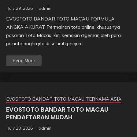
July 29, 2026
admin
EVOSTOTO BANDAR TOTO MACAU FORMULA
ANGKA AKURAT Permainan toto online, khususnya
pasaran Toto Macau, kini semakin digemari oleh para
pecinta angka jitu di seluruh penjuru
Read More
EVOSTOTO BANDAR TOTO MACAU TERNAMA ASIA
EVOSTOTO BANDAR TOTO MACAU
PENDAFTARAN MUDAH
July 28, 2026
admin