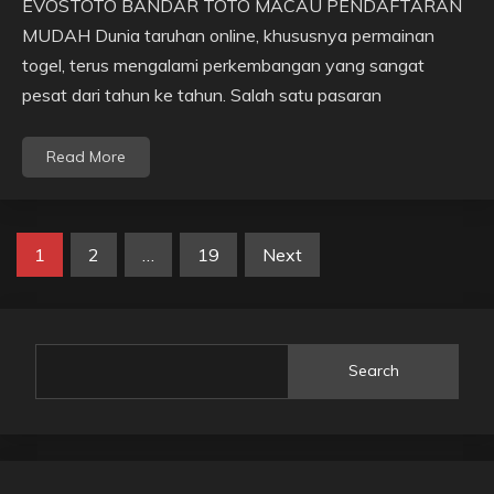
EVOSTOTO BANDAR TOTO MACAU PENDAFTARAN
MUDAH Dunia taruhan online, khususnya permainan
togel, terus mengalami perkembangan yang sangat
pesat dari tahun ke tahun. Salah satu pasaran
Read More
Posts
1
2
…
19
Next
pagination
Search