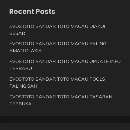
Recent Posts
EVOSTOTO BANDAR TOTO MACAU DIAKUI
BESAR
EVOSTOTO BANDAR TOTO MACAU PALING
AMAN DI ASIA
EVOSTOTO BANDAR TOTO MACAU UPDATE INFO
TERBARU
EVOSTOTO BANDAR TOTO MACAU POOLS
PALING SAH
EVOSTOTO BANDAR TOTO MACAU PASARAN
TERBUKA