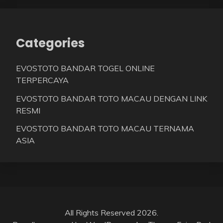
Categories
EVOSTOTO BANDAR TOGEL ONLINE
TERPERCAYA
EVOSTOTO BANDAR TOTO MACAU DENGAN LINK
RESMI
EVOSTOTO BANDAR TOTO MACAU TERNAMA
ASIA
All Rights Reserved 2026.