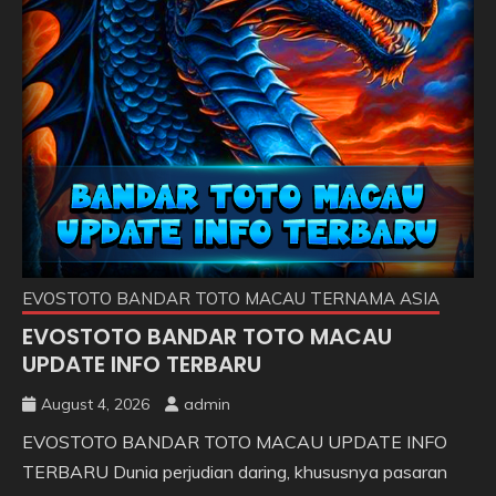
EVOSTOTO BANDAR TOTO MACAU TERNAMA ASIA
EVOSTOTO BANDAR TOTO MACAU
UPDATE INFO TERBARU
August 4, 2026
admin
EVOSTOTO BANDAR TOTO MACAU UPDATE INFO
TERBARU Dunia perjudian daring, khususnya pasaran