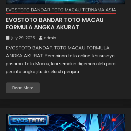
EVOSTOTO BANDAR TOTO MACAU TERNAMA ASIA
EVOSTOTO BANDAR TOTO MACAU
FORMULA ANGKA AKURAT
July 29, 2026
admin
EVOSTOTO BANDAR TOTO MACAU FORMULA
ANGKA AKURAT Permainan toto online, khususnya
pasaran Toto Macau, kini semakin digemari oleh para
pecinta angka jitu di seluruh penjuru
Read More