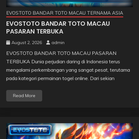
EVOSTOTO BANDAR TOTO MACAU TERNAMA ASIA
EVOSTOTO BANDAR TOTO MACAU
PASARAN TERBUKA
August 2, 2026
admin
EVOSTOTO BANDAR TOTO MACAU PASARAN
TERBUKA Dunia perjudian daring di Indonesia terus
mengalami perkembangan yang sangat pesat, terutama
pada kategori permainan togel online. Dari sekian
Read More