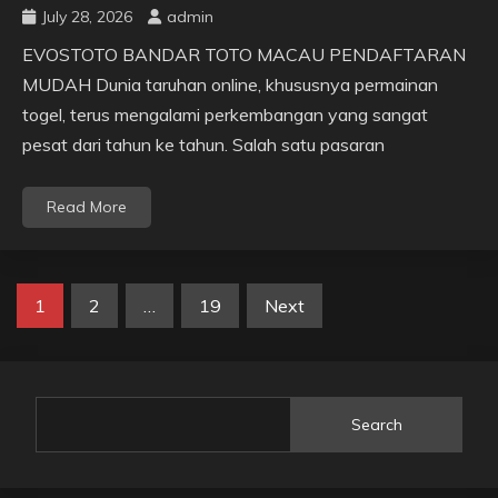
July 28, 2026
admin
EVOSTOTO BANDAR TOTO MACAU PENDAFTARAN
MUDAH Dunia taruhan online, khususnya permainan
togel, terus mengalami perkembangan yang sangat
pesat dari tahun ke tahun. Salah satu pasaran
Read More
Posts
1
2
…
19
Next
pagination
Search