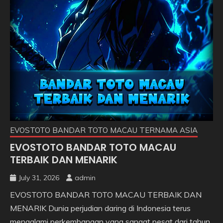
EVOSTOTO BANDAR TOTO MACAU TERNAMA ASIA
EVOSTOTO BANDAR TOTO MACAU
TERBAIK DAN MENARIK
July 31, 2026
admin
EVOSTOTO BANDAR TOTO MACAU TERBAIK DAN
MENARIK Dunia perjudian daring di Indonesia terus
mengalami perkembangan yang sangat pesat dari tahun