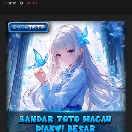
Home
admin