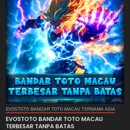
EVOSTOTO BANDAR TOTO MACAU TERNAMA ASIA
EVOSTOTO BANDAR TOTO MACAU
TERBESAR TANPA BATAS