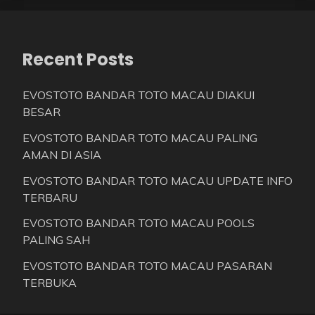
Recent Posts
EVOSTOTO BANDAR TOTO MACAU DIAKUI
BESAR
EVOSTOTO BANDAR TOTO MACAU PALING
AMAN DI ASIA
EVOSTOTO BANDAR TOTO MACAU UPDATE INFO
TERBARU
EVOSTOTO BANDAR TOTO MACAU POOLS
PALING SAH
EVOSTOTO BANDAR TOTO MACAU PASARAN
TERBUKA