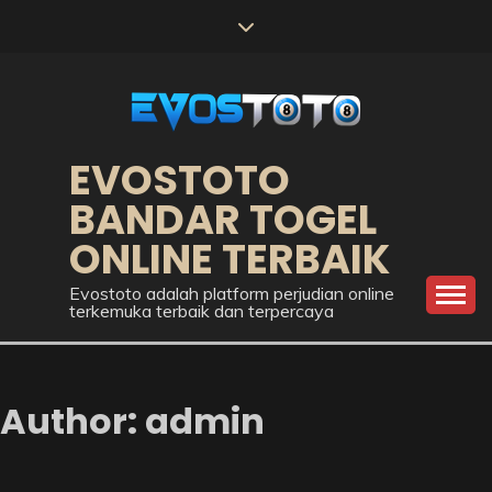
Skip
to
content
EVOSTOTO
BANDAR TOGEL
ONLINE TERBAIK
Evostoto adalah platform perjudian online
terkemuka terbaik dan terpercaya
Author:
admin