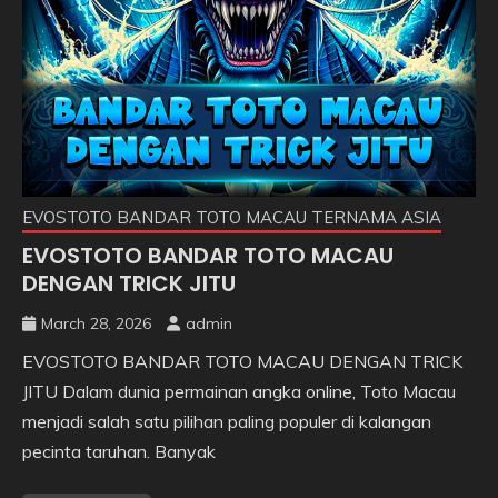
EVOSTOTO BANDAR TOTO MACAU TERNAMA ASIA
EVOSTOTO BANDAR TOTO MACAU
DENGAN TRICK JITU
March 28, 2026
admin
EVOSTOTO BANDAR TOTO MACAU DENGAN TRICK
JITU Dalam dunia permainan angka online, Toto Macau
menjadi salah satu pilihan paling populer di kalangan
pecinta taruhan. Banyak