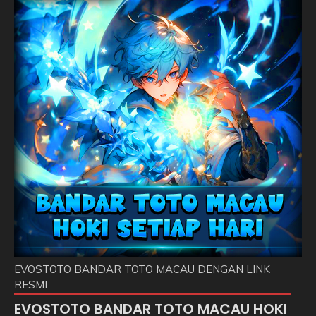
EVOSTOTO BANDAR TOTO MACAU DENGAN LINK
RESMI
EVOSTOTO BANDAR TOTO MACAU HOKI