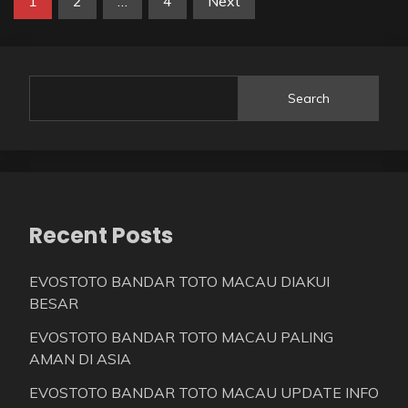
1
2
…
4
Next
pagination
Search
Recent Posts
EVOSTOTO BANDAR TOTO MACAU DIAKUI
BESAR
EVOSTOTO BANDAR TOTO MACAU PALING
AMAN DI ASIA
EVOSTOTO BANDAR TOTO MACAU UPDATE INFO