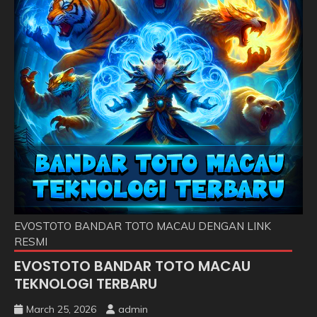
EVOSTOTO BANDAR TOTO MACAU DENGAN LINK
RESMI
EVOSTOTO BANDAR TOTO MACAU
TEKNOLOGI TERBARU
March 25, 2026
admin