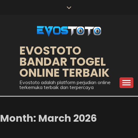
Skip
to
content
EVOSTOTO
BANDAR TOGEL
ONLINE TERBAIK
Evostoto adalah platform perjudian online
terkemuka terbaik dan terpercaya
Month:
March 2026