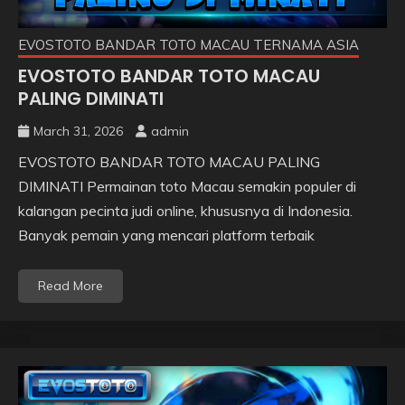
EVOSTOTO BANDAR TOTO MACAU TERNAMA ASIA
EVOSTOTO BANDAR TOTO MACAU
PALING DIMINATI
March 31, 2026
admin
EVOSTOTO BANDAR TOTO MACAU PALING
DIMINATI Permainan toto Macau semakin populer di
kalangan pecinta judi online, khususnya di Indonesia.
Banyak pemain yang mencari platform terbaik
Read More