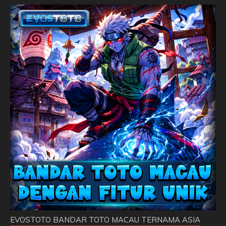
EVOSTOTO BANDAR TOTO MACAU TERNAMA ASIA