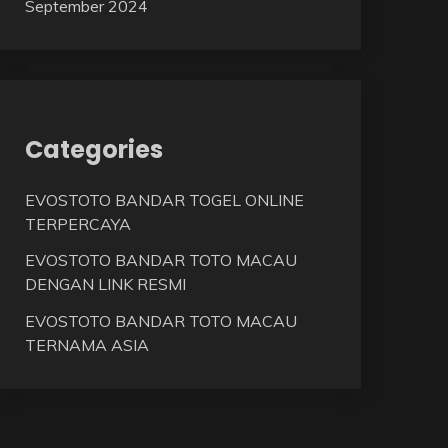
September 2024
Categories
EVOSTOTO BANDAR TOGEL ONLINE
TERPERCAYA
EVOSTOTO BANDAR TOTO MACAU
DENGAN LINK RESMI
EVOSTOTO BANDAR TOTO MACAU
TERNAMA ASIA