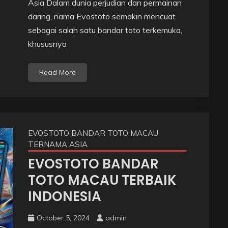
Asia Dalam dunia perjudian dan permainan
daring, nama Evostoto semakin mencuat
sebagai salah satu bandar toto terkemuka,
khususnya
Read More
EVOSTOTO BANDAR TOTO MACAU
TERNAMA ASIA
EVOSTOTO BANDAR
TOTO MACAU TERBAIK
INDONESIA
October 5, 2024
admin