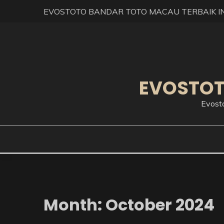
Skip
EVOSTOTO BANDAR TOTO MACAU TERBAIK I
to
content
EVOSTOT
Evosto
Month:
October 2024