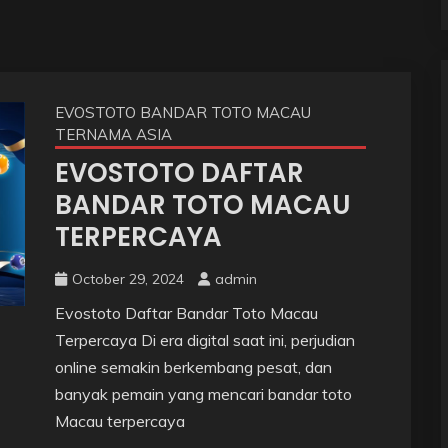
EVOSTOTO BANDAR TOTO MACAU
TERNAMA ASIA
EVOSTOTO DAFTAR
BANDAR TOTO MACAU
TERPERCAYA
October 29, 2024
admin
Evostoto Daftar Bandar Toto Macau
Terpercaya Di era digital saat ini, perjudian
online semakin berkembang pesat, dan
banyak pemain yang mencari bandar toto
Macau terpercaya