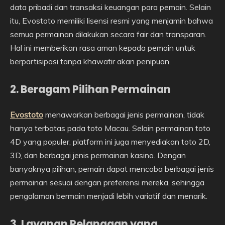
data pribadi dan transaksi keuangan para pemain. Selain
itu, Evostoto memiliki lisensi resmi yang menjamin bahwa
semua permainan dilakukan secara fair dan transparan.
Hal ini memberikan rasa aman kepada pemain untuk
berpartisipasi tanpa khawatir akan penipuan.
2. Beragam Pilihan Permainan
Evostoto
menawarkan berbagai jenis permainan, tidak
hanya terbatas pada toto Macau. Selain permainan toto
4D yang populer, platform ini juga menyediakan toto 2D,
3D, dan berbagai jenis permainan kasino. Dengan
banyaknya pilihan, pemain dapat mencoba berbagai jenis
permainan sesuai dengan preferensi mereka, sehingga
pengalaman bermain menjadi lebih variatif dan menarik.
3. Layanan Pelanggan yang