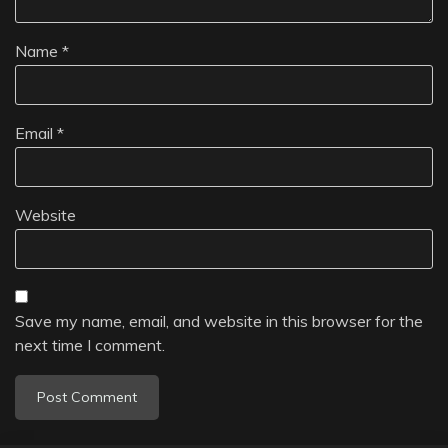
Name
*
Email
*
Website
Save my name, email, and website in this browser for the
next time I comment.