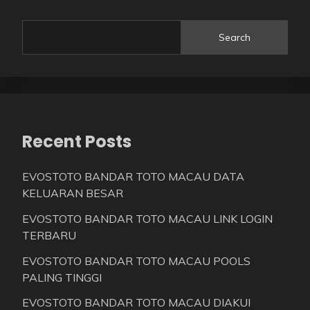
Search
Recent Posts
EVOSTOTO BANDAR TOTO MACAU DATA
KELUARAN BESAR
EVOSTOTO BANDAR TOTO MACAU LINK LOGIN
TERBARU
EVOSTOTO BANDAR TOTO MACAU POOLS
PALING TINGGI
EVOSTOTO BANDAR TOTO MACAU DIAKUI