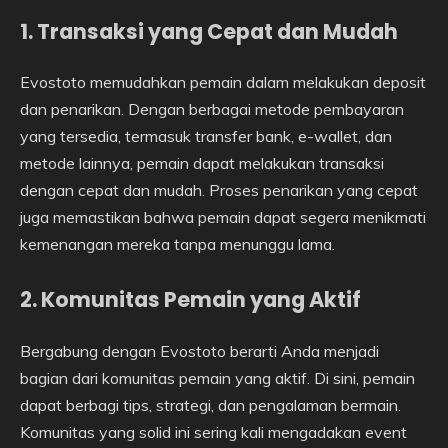
1. Transaksi yang Cepat dan Mudah
Evostoto memudahkan pemain dalam melakukan deposit
dan penarikan. Dengan berbagai metode pembayaran
yang tersedia, termasuk transfer bank, e-wallet, dan
metode lainnya, pemain dapat melakukan transaksi
dengan cepat dan mudah. Proses penarikan yang cepat
juga memastikan bahwa pemain dapat segera menikmati
kemenangan mereka tanpa menunggu lama.
2. Komunitas Pemain yang Aktif
Bergabung dengan Evostoto berarti Anda menjadi
bagian dari komunitas pemain yang aktif. Di sini, pemain
dapat berbagi tips, strategi, dan pengalaman bermain.
Komunitas yang solid ini sering kali mengadakan event