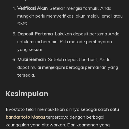
Verifikasi Akun
: Setelah mengisi formulir, Anda
mungkin perlu memverifikasi akun melalui email atau
SMS.
Deposit Pertama
: Lakukan deposit pertama Anda
untuk mulai bermain. Pilih metode pembayaran
yang sesuai.
Mulai Bermain
: Setelah deposit berhasil, Anda
dapat mulai menjelajahi berbagai permainan yang
tersedia.
Kesimpulan
Evostoto telah membuktikan dirinya sebagai salah satu
bandar toto Macau
terpercaya dengan berbagai
keunggulan yang ditawarkan. Dari keamanan yang