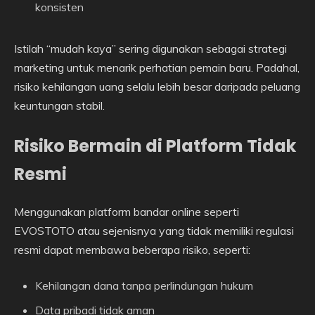
konsisten
Istilah “mudah kaya” sering digunakan sebagai strategi
marketing untuk menarik perhatian pemain baru. Padahal,
risiko kehilangan uang selalu lebih besar daripada peluang
keuntungan stabil.
Risiko Bermain di Platform Tidak
Resmi
Menggunakan platform bandar online seperti
EVOSTOTO atau sejenisnya yang tidak memiliki regulasi
resmi dapat membawa beberapa risiko, seperti:
Kehilangan dana tanpa perlindungan hukum
Data pribadi tidak aman