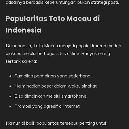
dasarnya berbasis keberuntungan, bukan strategi pasti.
Popularitas Toto Macau di
Indonesia
Di Indonesia, Toto Macau menjadi populer karena mudah
diakses melalui berbagai situs online. Banyak orang
tertarik karena:
Tampilan permainan yang sederhana
Klaim hadiah besar dalam waktu singkat
Bisa dimainkan melalui smartphone
Promosi yang agresif di internet
Namun di balik popularitas tersebut, penting untuk