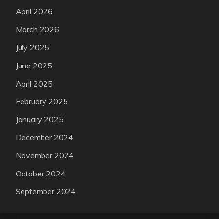
April 2026
March 2026
July 2025
June 2025
April 2025
February 2025
January 2025
December 2024
November 2024
October 2024
September 2024