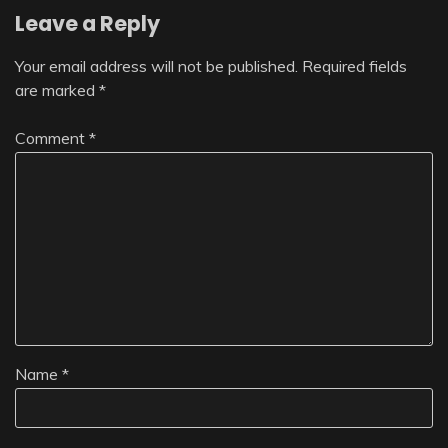
Leave a Reply
Your email address will not be published.
Required fields
are marked
*
Comment
*
Name
*