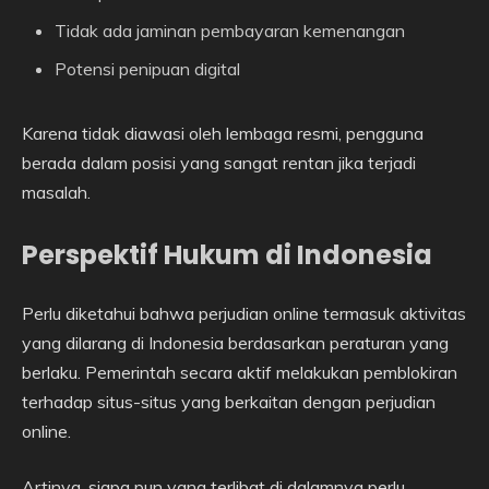
Tidak ada jaminan pembayaran kemenangan
Potensi penipuan digital
Karena tidak diawasi oleh lembaga resmi, pengguna
berada dalam posisi yang sangat rentan jika terjadi
masalah.
Perspektif Hukum di Indonesia
Perlu diketahui bahwa perjudian online termasuk aktivitas
yang dilarang di Indonesia berdasarkan peraturan yang
berlaku. Pemerintah secara aktif melakukan pemblokiran
terhadap situs-situs yang berkaitan dengan perjudian
online.
Artinya, siapa pun yang terlibat di dalamnya perlu