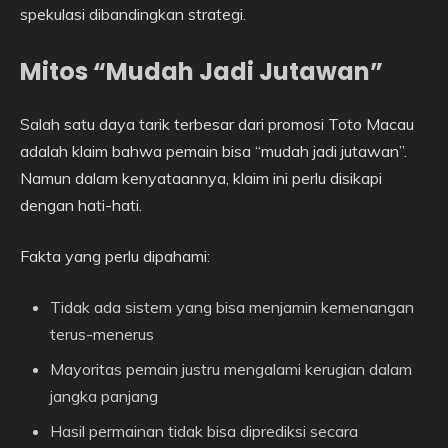
spekulasi dibandingkan strategi.
Mitos “Mudah Jadi Jutawan”
Salah satu daya tarik terbesar dari promosi Toto Macau
adalah klaim bahwa pemain bisa “mudah jadi jutawan”.
Namun dalam kenyataannya, klaim ini perlu disikapi
dengan hati-hati.
Fakta yang perlu dipahami:
Tidak ada sistem yang bisa menjamin kemenangan
terus-menerus
Mayoritas pemain justru mengalami kerugian dalam
jangka panjang
Hasil permainan tidak bisa diprediksi secara