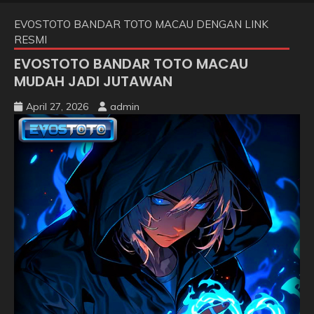
EVOSTOTO BANDAR TOTO MACAU DENGAN LINK
RESMI
EVOSTOTO BANDAR TOTO MACAU
MUDAH JADI JUTAWAN
April 27, 2026
admin