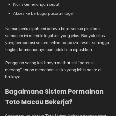
Klaim kemenangan cepat
Akses ke berbagai pasaran togel
Namun perlu dipahami bahwa tidak semua platform
semacam ini memiliki legalitas yang jelas. Banyak situs
yang beroperasi secara online tanpa izin resmi, sehingga
tingkat keamanannya pun tidak bisa dipastikan.
Pengguna sering kali hanya melihat sisi “potensi
menang”, tanpa memahami risiko yang lebih besar di
baliknya.
Bagaimana Sistem Permainan
Toto Macau Bekerja?
Secara umum, sistem Toto Macau bekerja dengan cara