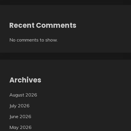
Recent Comments
No comments to show.
Archives
August 2026
July 2026
June 2026
May 2026