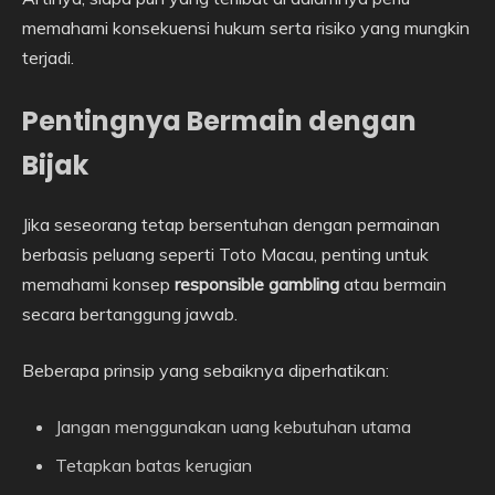
memahami konsekuensi hukum serta risiko yang mungkin
terjadi.
Pentingnya Bermain dengan
Bijak
Jika seseorang tetap bersentuhan dengan permainan
berbasis peluang seperti Toto Macau, penting untuk
memahami konsep
responsible gambling
atau bermain
secara bertanggung jawab.
Beberapa prinsip yang sebaiknya diperhatikan:
Jangan menggunakan uang kebutuhan utama
Tetapkan batas kerugian