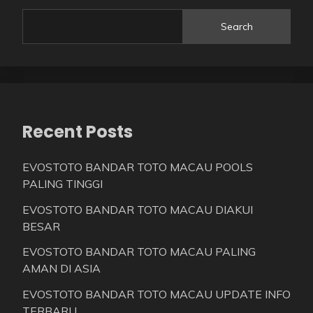
Search
Recent Posts
EVOSTOTO BANDAR TOTO MACAU POOLS
PALING TINGGI
EVOSTOTO BANDAR TOTO MACAU DIAKUI
BESAR
EVOSTOTO BANDAR TOTO MACAU PALING
AMAN DI ASIA
EVOSTOTO BANDAR TOTO MACAU UPDATE INFO
TERBARU