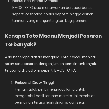
Bonus dan Promo Menarik
EVOSTOTO juga menawarkan berbagai bonus
seperti cashback, bonus deposit, hingga diskon
taruhan yang menguntungkan bagi pemain.
Kenapa Toto Macau Menjadi Pasaran
Terbanyak?
Ada beberapa alasan mengapa Toto Macau menjadi
salah satu pasaran dengan jumlah pemain terbanyak,
terutama di platform seperti EVOSTOTO:
Frekuensi Draw Tinggi
Pemain tidak perlu menunggu lama untuk
mengetahui hasil taruhan mereka. Ini membuat
permainan terasa lebih dinamis dan seru.