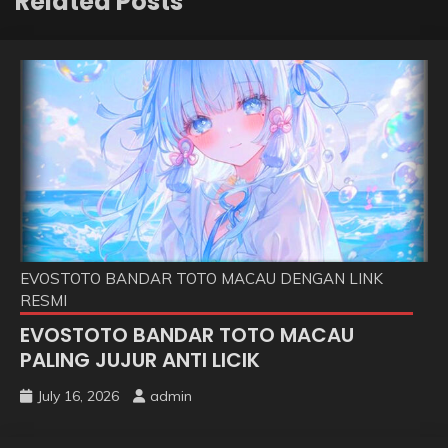
Related Posts
EVOSTOTO BANDAR TOTO MACAU DENGAN LINK
RESMI
EVOSTOTO BANDAR TOTO MACAU
PALING JUJUR ANTI LICIK
July 16, 2026
admin