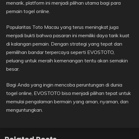
menarik, platform ini menjadi pilihan utama bagi para
pemain togel online.
Popularitas Toto Macau yang terus meningkat juga
menjadi bukti bahwa pasaran ini memiliki daya tarik kuat
di kalangan pemain. Dengan strategi yang tepat dan
pemilihan bandar terpercaya seperti EVOSTOTO,
peluang untuk meraih kemenangan tentu akan semakin
besar.
Bagi Anda yang ingin mencoba peruntungan di dunia
togel online, EVOSTOTO bisa menjadi pilihan tepat untuk
memulai pengalaman bermain yang aman, nyaman, dan
menguntungkan.