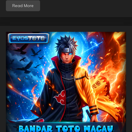
Read More