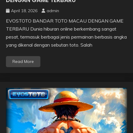
DENGAN GAME TERBARU
April 18, 2026
admin
EVOSTOTO BANDAR TOTO MACAU DENGAN GAME
TERBARU Dunia hiburan online berkembang sangat
pesat, termasuk berbagai jenis permainan berbasis angka
yang dikenal dengan sebutan toto. Salah
Read More