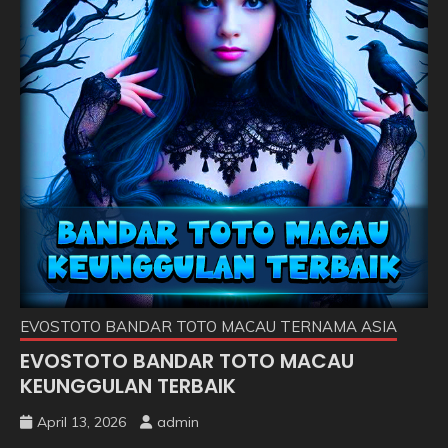
EVOSTOTO BANDAR TOTO MACAU TERNAMA ASIA
EVOSTOTO BANDAR TOTO MACAU
KEUNGGULAN TERBAIK
April 13, 2026
admin