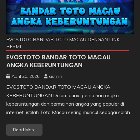
EVOSTOTO BANDAR TOTO MACAU DENGAN LINK
RESMI
EVOSTOTO BANDAR TOTO MACAU
ANGKA KEBERUNTUNGAN
April 20, 2026
admin
EVOSTOTO BANDAR TOTO MACAU ANGKA
KEBERUNTUNGAN Dalam dunia pencarian angka
keberuntungan dan permainan angka yang populer di
internet, istilah Toto Macau sering muncul sebagai salah
Read More