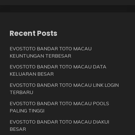
Recent Posts
EVOSTOTO BANDAR TOTO MACAU
KEUNTUNGAN TERBESAR
EVOSTOTO BANDAR TOTO MACAU DATA
KELUARAN BESAR
EVOSTOTO BANDAR TOTO MACAU LINK LOGIN
TERBARU
EVOSTOTO BANDAR TOTO MACAU POOLS
PALING TINGGI
EVOSTOTO BANDAR TOTO MACAU DIAKUI
BESAR