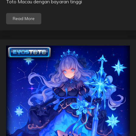
Toto Macau dengan bayaran tinggi
Read More