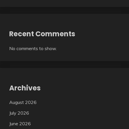
Recent Comments
No comments to show.
Archives
August 2026
July 2026
June 2026