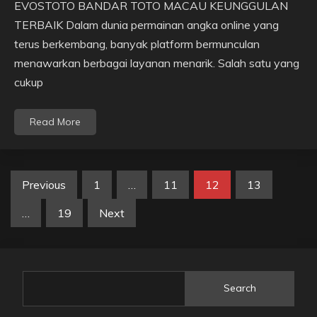
EVOSTOTO BANDAR TOTO MACAU KEUNGGULAN
TERBAIK Dalam dunia permainan angka online yang
terus berkembang, banyak platform bermunculan
menawarkan berbagai layanan menarik. Salah satu yang
cukup
Read More
Posts
Previous
1
…
11
12
13
pagination
…
19
Next
Search