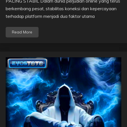
PALING STABIL Dalam dunia perjudian online yang terus
berkembang pesat, stabilitas koneksi dan kepercayaan
terhadap platform menjadi dua faktor utama
Read More