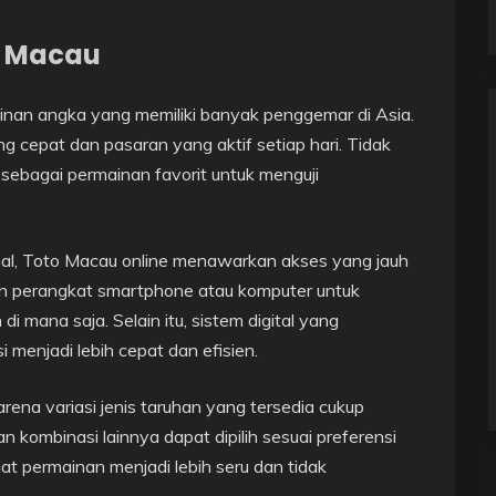
o Macau
inan angka yang memiliki banyak penggemar di Asia.
ang cepat dan pasaran yang aktif setiap hari. Tidak
sebagai permainan favorit untuk menguji
l, Toto Macau online menawarkan akses yang jauh
n perangkat smartphone atau komputer untuk
mana saja. Selain itu, sistem digital yang
menjadi lebih cepat dan efisien.
ena variasi jenis taruhan yang tersedia cukup
n kombinasi lainnya dapat dipilih sesuai preferensi
t permainan menjadi lebih seru dan tidak