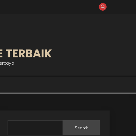
 TERBAIK
percaya
Search