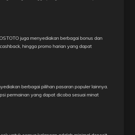
OSTOTO juga menyediakan berbagai bonus dan
 cashback, hingga promo harian yang dapat
yediakan berbagai pilihan pasaran populer lainnya.
opsi permainan yang dapat dicoba sesuai minat
ok untuk semua kalangan adalah minimal deposit