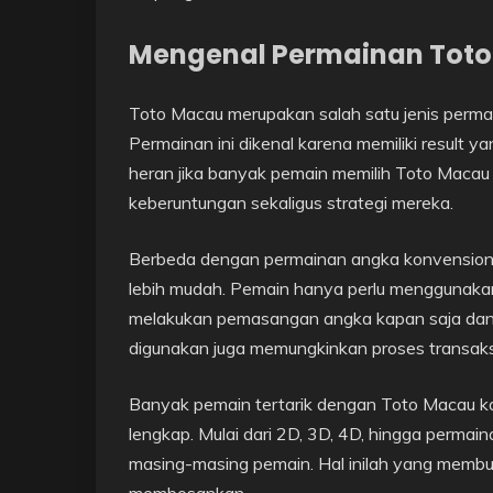
Mengenal Permainan Tot
Toto Macau merupakan salah satu jenis perma
Permainan ini dikenal karena memiliki result y
heran jika banyak pemain memilih Toto Macau 
keberuntungan sekaligus strategi mereka.
Berbeda dengan permainan angka konvensiona
lebih mudah. Pemain hanya perlu menggunaka
melakukan pemasangan angka kapan saja dan di 
digunakan juga memungkinkan proses transaksi 
Banyak pemain tertarik dengan Toto Macau kar
lengkap. Mulai dari 2D, 3D, 4D, hingga permaina
masing-masing pemain. Hal inilah yang membua
membosankan.