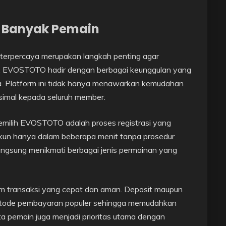
n Banyak Pemain
 terpercaya merupakan langkah penting agar
 EVOSTOTO hadir dengan berbagai keunggulan yang
. Platform ini tidak hanya menawarkan kemudahan
simal kepada seluruh member.
milih EVOSTOTO adalah proses registrasi yang
un hanya dalam beberapa menit tanpa prosedur
langsung menikmati berbagai jenis permainan yang
em transaksi yang cepat dan aman. Deposit maupun
metode pembayaran populer sehingga memudahkan
a pemain juga menjadi prioritas utama dengan