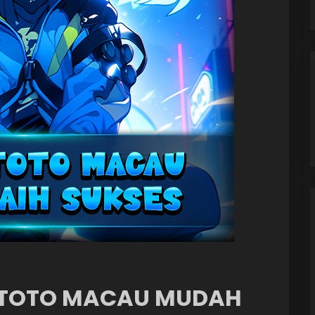
 TOTO MACAU MUDAH