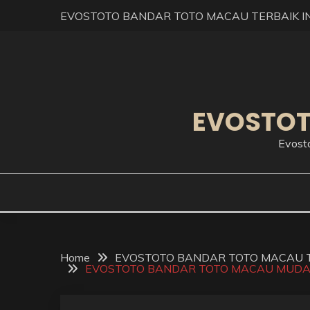
Skip
EVOSTOTO BANDAR TOTO MACAU TERBAIK I
to
content
EVOSTOT
Evosto
Home
EVOSTOTO BANDAR TOTO MACAU 
EVOSTOTO BANDAR TOTO MACAU MUDA