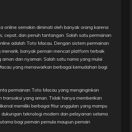
gka online semakin diminati oleh banyak orang karena
, cepat, dan penuh tantangan. Salah satu permainan
 online adalah Toto Macau. Dengan sistem permainan
menarik, banyak pemain mencari platform terbaik
 aman dan nyaman. Salah satu nama yang mulai
 Macau yang menawarkan berbagai kemudahan bagi
cinta permainan Toto Macau yang menginginkan
em transaksi yang aman. Tidak hanya memberikan
ikenal memiliki berbagai fitur unggulan yang mampu
dukungan teknologi modern dan pelayanan selama
n utama bagi pemain pemula maupun pemain