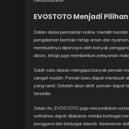
EVOSTOTO Menjadi Piliha
Dalam dunia permainan online, memilih bandar
pengalaman bermain tetap aman dan nyaman.
membuatnya dipercaya oleh banyak pengguna
akses, tetapi juga memberikan pelayanan mak
Salah satu alasan mengapa banyak pemain me
sangat mudah. Pemain baru dapat membuat ak
yang rumit. Setelah akun aktif, pemain dapat 
tersedia.
Selain itu, EVOSTOTO juga menyediakan sist
withdraw dapat dilakukan melalui berbagai 
pengguna dari berbagai daerah. Keamanan dat