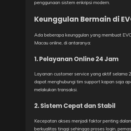
penggunaan sistem enkripsi modern.
Keunggulan Bermain di E
Ada beberapa keunggulan yang membuat EVOS
Macau online, di antaranya:
1. Pelayanan Online 24 Jam
Layanan customer service yang aktif selama 2
dapat menghubungi tim support kapan saja ap
melakukan transaksi.
2. Sistem Cepat dan Stabil
Kecepatan akses menjadi faktor penting dal
berkualitas tinggi sehingga proses login, pem