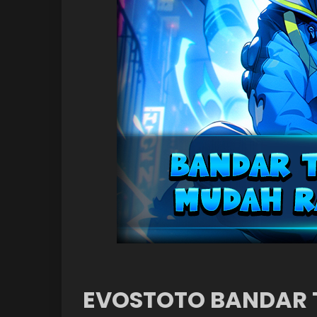
EVOSTOTO BANDAR