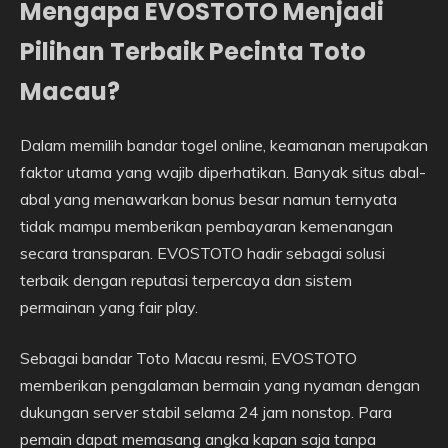
Mengapa EVOSTOTO Menjadi
Pilihan Terbaik Pecinta Toto
Macau?
Dalam memilih bandar togel online, keamanan merupakan
faktor utama yang wajib diperhatikan. Banyak situs abal-
abal yang menawarkan bonus besar namun ternyata
tidak mampu memberikan pembayaran kemenangan
secara transparan. EVOSTOTO hadir sebagai solusi
terbaik dengan reputasi terpercaya dan sistem
permainan yang fair play.
Sebagai bandar Toto Macau resmi, EVOSTOTO
memberikan pengalaman bermain yang nyaman dengan
dukungan server stabil selama 24 jam nonstop. Para
pemain dapat memasang angka kapan saja tanpa