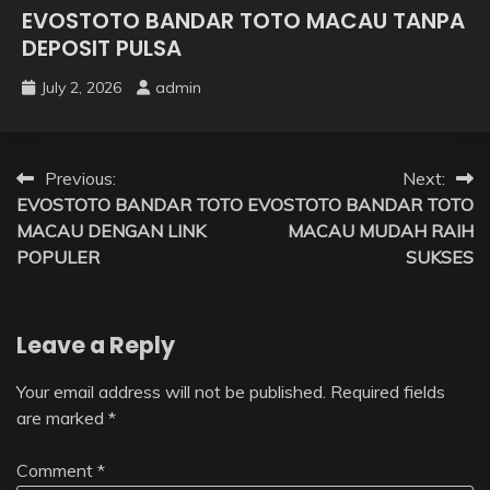
EVOSTOTO BANDAR TOTO MACAU TANPA
DEPOSIT PULSA
July 2, 2026
admin
Post
Previous:
Next:
EVOSTOTO BANDAR TOTO
EVOSTOTO BANDAR TOTO
navigation
MACAU DENGAN LINK
MACAU MUDAH RAIH
POPULER
SUKSES
Leave a Reply
Your email address will not be published.
Required fields
are marked
*
Comment
*