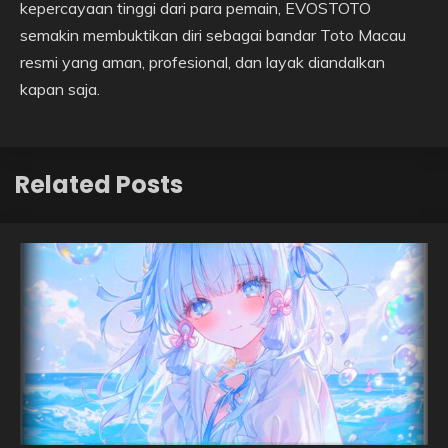
kepercayaan tinggi dari para pemain, EVOSTOTO
semakin membuktikan diri sebagai bandar Toto Macau
resmi yang aman, profesional, dan layak diandalkan
kapan saja.
Related Posts