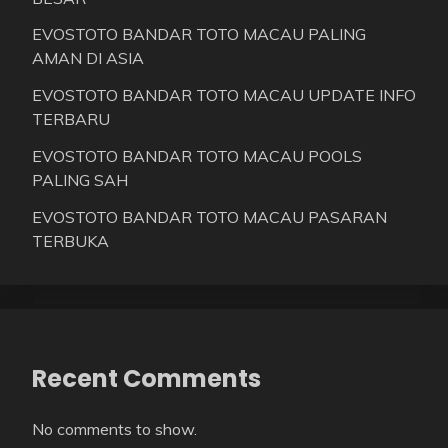
EVOSTOTO BANDAR TOTO MACAU PALING
AMAN DI ASIA
EVOSTOTO BANDAR TOTO MACAU UPDATE INFO
TERBARU
EVOSTOTO BANDAR TOTO MACAU POOLS
PALING SAH
EVOSTOTO BANDAR TOTO MACAU PASARAN
TERBUKA
Recent Comments
No comments to show.