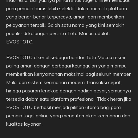
para pemain harus lebih selektif dalam memilih platform
yang benar-benar terpercaya, aman, dan memberikan
pelayanan terbaik. Salah satu nama yang kini semakin
populer di kalangan pecinta Toto Macau adalah
EVOSTOTO.
EVOSTOTO dikenal sebagai bandar Toto Macau resmi
paling aman dengan berbagai keunggulan yang mampu
memberikan kenyamanan maksimal bagi seluruh member.
Mulai dari sistem keamanan modern, transaksi cepat,
hingga pasaran lengkap dengan hadiah besar, semuanya
tersedia dalam satu platform profesional. Tidak heran jika
EVOSTOTO berhasil menjadi pilihan utama bagi para
pemain togel online yang mengutamakan keamanan dan
kualitas layanan.