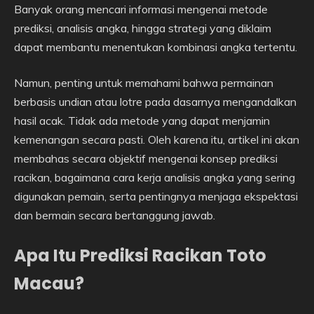
Banyak orang mencari informasi mengenai metode
prediksi, analisis angka, hingga strategi yang diklaim
dapat membantu menentukan kombinasi angka tertentu.
Namun, penting untuk memahami bahwa permainan
berbasis undian atau lotre pada dasarnya mengandalkan
hasil acak. Tidak ada metode yang dapat menjamin
kemenangan secara pasti. Oleh karena itu, artikel ini akan
membahas secara objektif mengenai konsep prediksi
racikan, bagaimana cara kerja analisis angka yang sering
digunakan pemain, serta pentingnya menjaga ekspektasi
dan bermain secara bertanggung jawab.
Apa Itu Prediksi Racikan Toto
Macau?