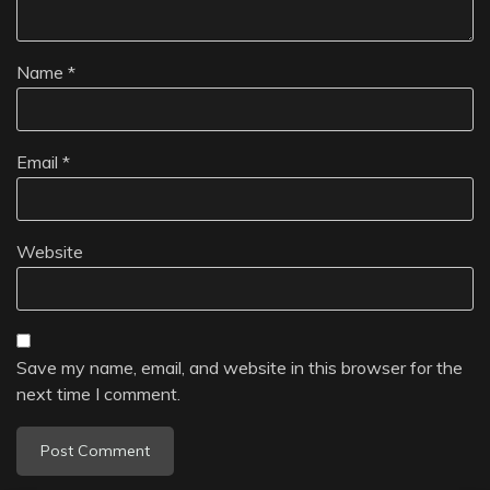
Name
*
Email
*
Website
Save my name, email, and website in this browser for the
next time I comment.