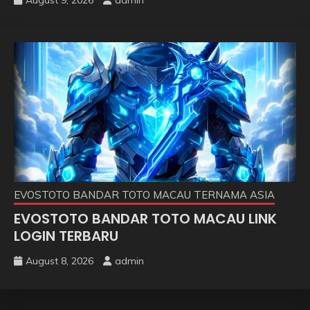
EVOSTOTO BANDAR TOTO MACAU TERNAMA ASIA
EVOSTOTO BANDAR TOTO MACAU LINK
LOGIN TERBARU
August 8, 2026
admin