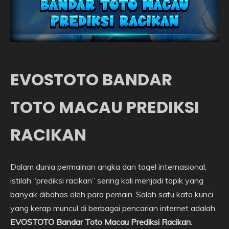
EVOSTOTO BANDAR
TOTO MACAU PREDIKSI
RACIKAN
Dalam dunia permainan angka dan togel internasional,
istilah “prediksi racikan” sering kali menjadi topik yang
banyak dibahas oleh para pemain. Salah satu kata kunci
yang kerap muncul di berbagai pencarian internet adalah
EVOSTOTO Bandar Toto Macau Prediksi Racikan
.