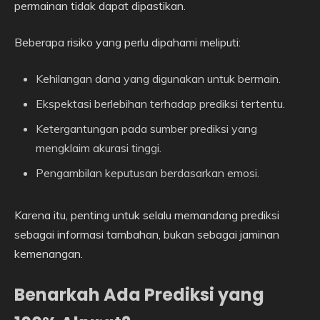
permainan tidak dapat dipastikan.
Beberapa risiko yang perlu dipahami meliputi:
Kehilangan dana yang digunakan untuk bermain.
Ekspektasi berlebihan terhadap prediksi tertentu.
Ketergantungan pada sumber prediksi yang
mengklaim akurasi tinggi.
Pengambilan keputusan berdasarkan emosi.
Karena itu, penting untuk selalu memandang prediksi
sebagai informasi tambahan, bukan sebagai jaminan
kemenangan.
Benarkah Ada Prediksi yang