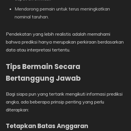
Mendorong pemain untuk terus meningkatkan
nominal taruhan.
Pendekatan yang lebih realistis adalah memahami
bahwa prediksi hanya merupakan perkiraan berdasarkan
data atau interpretasi tertentu.
Tips Bermain Secara
Bertanggung Jawab
Bagi siapa pun yang tertarik mengikuti informasi prediksi
angka, ada beberapa prinsip penting yang perlu
diterapkan:
Tetapkan Batas Anggaran