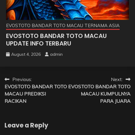
EVOSTOTO BANDAR TOTO MACAU TERNAMA ASIA
EVOSTOTO BANDAR TOTO MACAU
UPDATE INFO TERBARU
August 4, 2026
admin
Post
Previous:
Next:
EVOSTOTO BANDAR TOTO
EVOSTOTO BANDAR TOTO
navigation
MACAU PREDIKSI
MACAU KUMPULNYA
RACIKAN
PARA JUARA
Leave a Reply