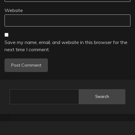
Website
Save my name, email, and website in this browser for the
next time I comment.
Search