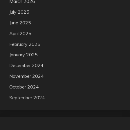
March 2026
July 2025
June 2025
April 2025
February 2025
January 2025
December 2024
November 2024
October 2024
September 2024