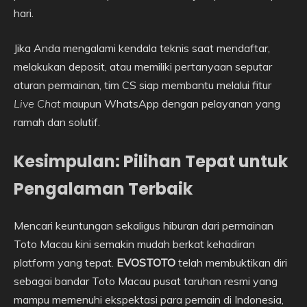
hari.
Jika Anda mengalami kendala teknis saat mendaftar,
melakukan deposit, atau memiliki pertanyaan seputar
aturan permainan, tim CS siap membantu melalui fitur
Live Chat
maupun WhatsApp dengan pelayanan yang
ramah dan solutif.
Kesimpulan: Pilihan Tepat untuk
Pengalaman Terbaik
Mencari keuntungan sekaligus hiburan dari permainan
Toto Macau kini semakin mudah berkat kehadiran
platform yang tepat.
EVOSTOTO
telah membuktikan diri
sebagai bandar Toto Macau pusat taruhan resmi yang
mampu memenuhi ekspektasi para pemain di Indonesia,