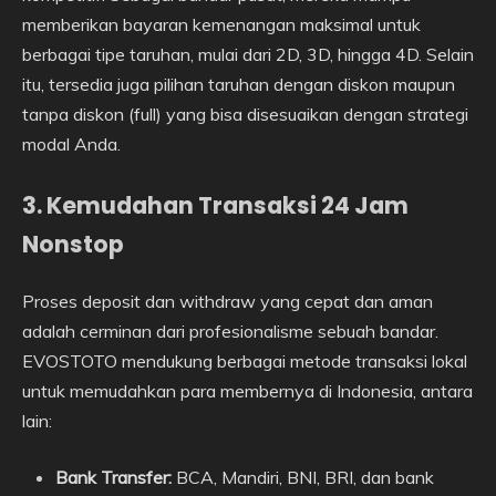
memberikan bayaran kemenangan maksimal untuk
berbagai tipe taruhan, mulai dari 2D, 3D, hingga 4D. Selain
itu, tersedia juga pilihan taruhan dengan diskon maupun
tanpa diskon (full) yang bisa disesuaikan dengan strategi
modal Anda.
3. Kemudahan Transaksi 24 Jam
Nonstop
Proses deposit dan withdraw yang cepat dan aman
adalah cerminan dari profesionalisme sebuah bandar.
EVOSTOTO mendukung berbagai metode transaksi lokal
untuk memudahkan para membernya di Indonesia, antara
lain:
Bank Transfer:
BCA, Mandiri, BNI, BRI, dan bank