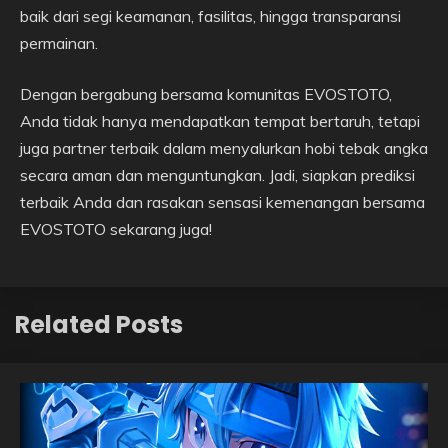
baik dari segi keamanan, fasilitas, hingga transparansi
permainan.
Dengan bergabung bersama komunitas EVOSTOTO,
Anda tidak hanya mendapatkan tempat bertaruh, tetapi
juga partner terbaik dalam menyalurkan hobi tebak angka
secara aman dan menguntungkan. Jadi, siapkan prediksi
terbaik Anda dan rasakan sensasi kemenangan bersama
EVOSTOTO sekarang juga!
Related Posts