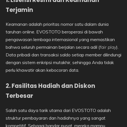
Terjamin
Keamanan adalah prioritas nomor satu dalam dunia
taruhan online. EVOSTOTO beroperasi di bawah
pengawasan lembaga internasional yang memastikan
bahwa seluruh permainan berjalan secara adil (
fair play
).
Data pribadi dan transaksi saldo setiap member dilindungi
dengan sistem enkripsi mutakhir, sehingga Anda tidak
perlu khawatir akan kebocoran data.
2. Fasilitas Hadiah dan Diskon
Terbesar
Salah satu daya tarik utama dari EVOSTOTO adalah
struktur pembayaran dan hadiahnya yang sangat
kompetitif. Sebagai bandar pusat, mereka mampu