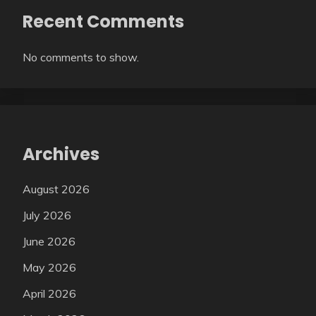
Recent Comments
No comments to show.
Archives
August 2026
July 2026
June 2026
May 2026
April 2026