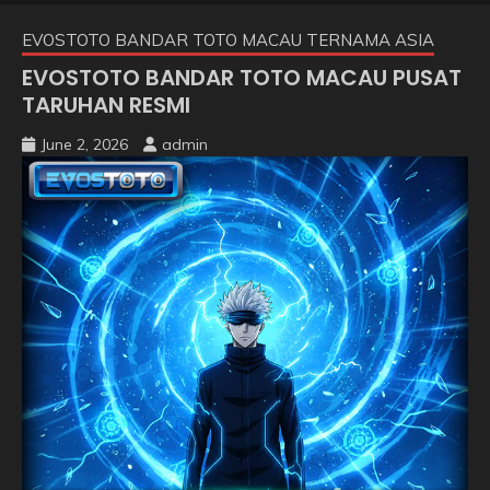
EVOSTOTO BANDAR TOTO MACAU TERNAMA ASIA
EVOSTOTO BANDAR TOTO MACAU PUSAT
TARUHAN RESMI
June 2, 2026
admin