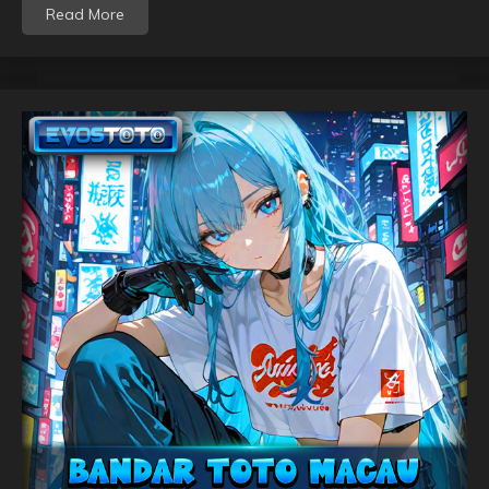
Read More