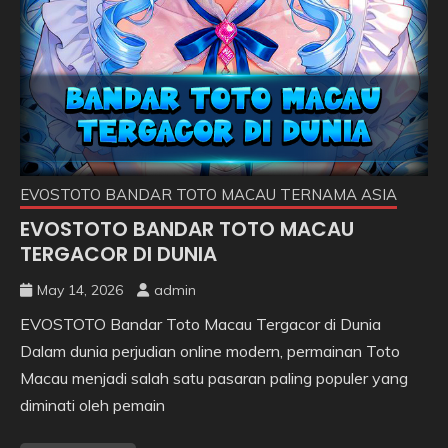
EVOSTOTO BANDAR TOTO MACAU TERNAMA ASIA
EVOSTOTO BANDAR TOTO MACAU
TERGACOR DI DUNIA
May 14, 2026
admin
EVOSTOTO Bandar Toto Macau Tergacor di Dunia
Dalam dunia perjudian online modern, permainan Toto
Macau menjadi salah satu pasaran paling populer yang
diminati oleh pemain