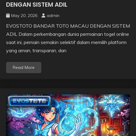
DENGAN SISTEM ADIL
May 20, 2026
admin
EVOSTOTO BANDAR TOTO MACAU DENGAN SISTEM
ADIL Dalam perkembangan dunia permainan togel online
saat ini, pemain semakin selektif dalam memilih platform
yang aman, transparan, dan
Read More