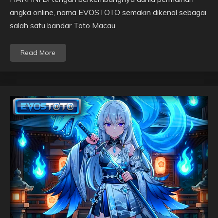
angka online, nama EVOSTOTO semakin dikenal sebagai
salah satu bandar Toto Macau
Read More