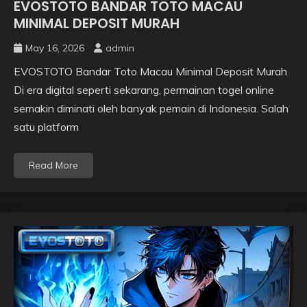
EVOSTOTO BANDAR TOTO MACAU
MINIMAL DEPOSIT MURAH
May 16, 2026
admin
EVOSTOTO Bandar Toto Macau Minimal Deposit Murah
Di era digital seperti sekarang, permainan togel online
semakin diminati oleh banyak pemain di Indonesia. Salah
satu platform
Read More