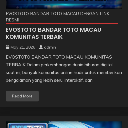
EVOSTOTO BANDAR TOTO MACAU DENGAN LINK
RESMI
EVOSTOTO BANDAR TOTO MACAU
KOMUNITAS TERBAIK
May 21, 2026
admin
EVOSTOTO BANDAR TOTO MACAU KOMUNITAS
TERBAIK Dalam perkembangan dunia hiburan digital
saat ini, banyak komunitas online hadir untuk memberikan
pengalaman yang lebih seru, interaktif, dan
Read More