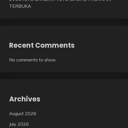
TERBUKA
Recent Comments
No comments to show.
Archives
August 2026
July 2026