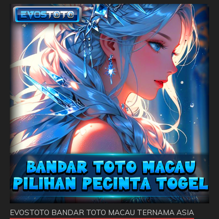
EVOSTOTO BANDAR TOTO MACAU TERNAMA ASIA