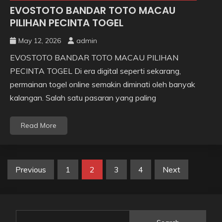
EVOSTOTO BANDAR TOTO MACAU
PILIHAN PECINTA TOGEL
May 12, 2026
admin
EVOSTOTO BANDAR TOTO MACAU PILIHAN
PECINTA TOGEL Di era digital seperti sekarang,
permainan togel online semakin diminati oleh banyak
kalangan. Salah satu pasaran yang paling
Read More
Posts
Previous
1
2
3
4
Next
pagination