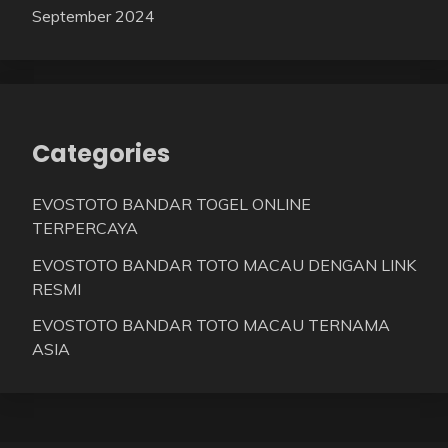
September 2024
Categories
EVOSTOTO BANDAR TOGEL ONLINE
TERPERCAYA
EVOSTOTO BANDAR TOTO MACAU DENGAN LINK
RESMI
EVOSTOTO BANDAR TOTO MACAU TERNAMA
ASIA