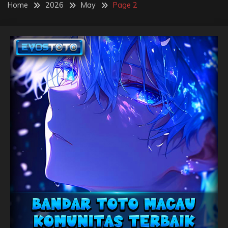
Home
2026
May
Page 2