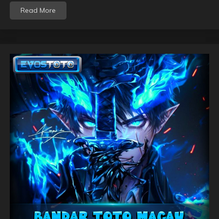
Read More