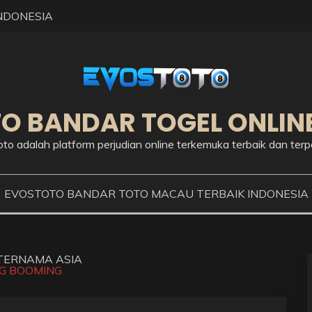
NDONESIA
O BANDAR TOGEL ONLINE
to adalah platform perjudian online terkemuka terbaik dan ter
EVOSTOTO BANDAR TOTO MACAU TERBAIK INDONESIA
TERNAMA ASIA
G BOOMING