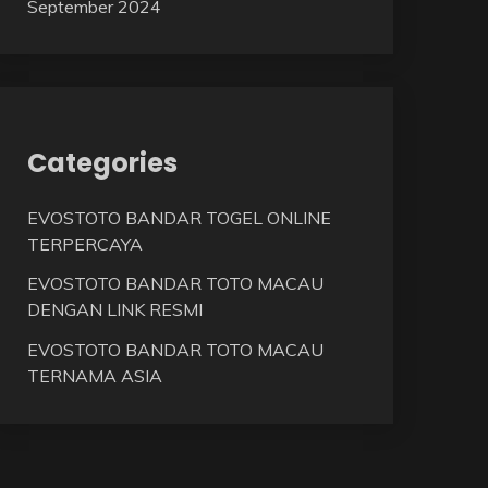
September 2024
Categories
EVOSTOTO BANDAR TOGEL ONLINE
TERPERCAYA
EVOSTOTO BANDAR TOTO MACAU
DENGAN LINK RESMI
EVOSTOTO BANDAR TOTO MACAU
TERNAMA ASIA