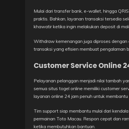
Mulai dari transfer bank, e-wallet, hingga Q
praktis. Bahkan, layanan transaksi tersedia s
khawatir ketika ingin melakukan deposit di mal
Withdraw kemenangan juga diproses dengan c
transaksi yang efisien membuat pengalaman b
Customer Service Online 
Pelayanan pelanggan menjadi nilai tambah 
semua situs togel online memiliki customer se
layanan online 24 jam penuh untuk membantu 
Tim support siap membantu mulai dari kendala 
permainan Toto Macau. Respon cepat dan ra
ketika membutuhkan bantuan.