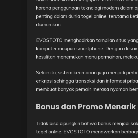
karena penggunaan teknologi modern dalam op
penting dalam dunia togel online, terutama ke
diumumkan.
EVOSTOTO menghadirkan tampilan situs yang 
komputer maupun smartphone. Dengan desain 
kesulitan menemukan menu permainan, melakuka
Selain itu, sistem keamanan juga menjadi perh
enkripsi sehingga transaksi dan informasi pri
membuat banyak pemain merasa nyaman berma
Bonus dan Promo Menarik 
Tidak bisa dipungkiri bahwa bonus menjadi sa
togel online. EVOSTOTO menawarkan berbagai