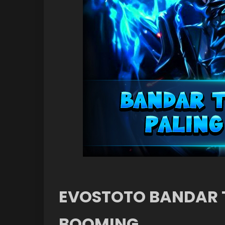
EVOSTOTO BANDAR 
BOOMING