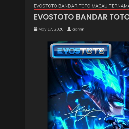
EVOSTOTO BANDAR TOTO MACAU TERNAMA
EVOSTOTO BANDAR TOT
May 17, 2026
admin