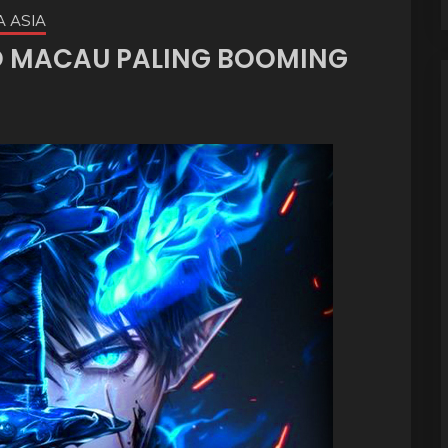
 ASIA
O MACAU PALING BOOMING