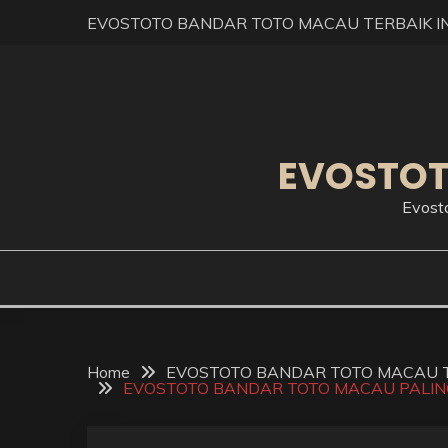
Skip
EVOSTOTO BANDAR TOTO MACAU TERBAIK I
to
content
EVOSTOT
Evosto
Home
EVOSTOTO BANDAR TOTO MACAU 
EVOSTOTO BANDAR TOTO MACAU PALIN