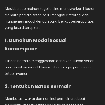
Meskipun permainan togel online menawarkan hiburan
menarik, pemain tetap perlu mengatur strategi dan
manajemen modal dengan baik. Berikut beberapa tips
yang bisa diterapkan:
1. Gunakan Modal Sesuai
Kemampuan
Hindari bermain menggunakan dana kebutuhan sehari-
hari. Gunakan modal khusus hiburan agar permainan
tetap nyaman.
2. Tentukan Batas Bermain
Membatasi waktu dan nominal permainan dapat
membantu menghindari pengeluaran berlebihan.