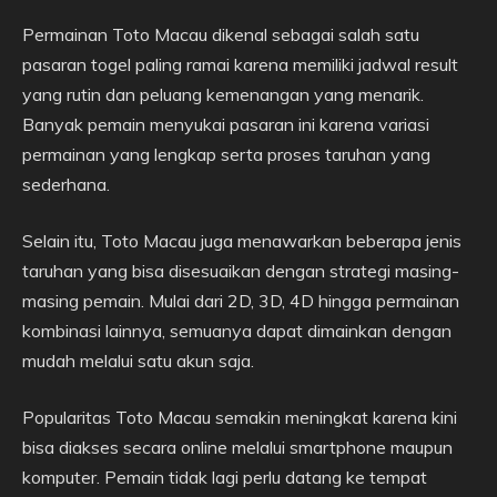
Permainan Toto Macau dikenal sebagai salah satu
pasaran togel paling ramai karena memiliki jadwal result
yang rutin dan peluang kemenangan yang menarik.
Banyak pemain menyukai pasaran ini karena variasi
permainan yang lengkap serta proses taruhan yang
sederhana.
Selain itu, Toto Macau juga menawarkan beberapa jenis
taruhan yang bisa disesuaikan dengan strategi masing-
masing pemain. Mulai dari 2D, 3D, 4D hingga permainan
kombinasi lainnya, semuanya dapat dimainkan dengan
mudah melalui satu akun saja.
Popularitas Toto Macau semakin meningkat karena kini
bisa diakses secara online melalui smartphone maupun
komputer. Pemain tidak lagi perlu datang ke tempat