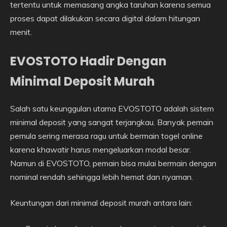
tertentu untuk memasang angka taruhan karena semua
proses dapat dilakukan secara digital dalam hitungan
menit.
EVOSTOTO Hadir Dengan
Minimal Deposit Murah
Salah satu keunggulan utama EVOSTOTO adalah sistem
minimal deposit yang sangat terjangkau. Banyak pemain
pemula sering merasa ragu untuk bermain togel online
karena khawatir harus mengeluarkan modal besar.
Namun di EVOSTOTO, pemain bisa mulai bermain dengan
nominal rendah sehingga lebih hemat dan nyaman.
Keuntungan dari minimal deposit murah antara lain: