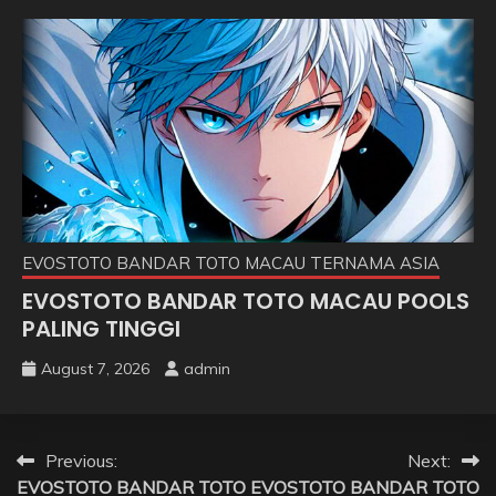
EVOSTOTO BANDAR TOTO MACAU TERNAMA ASIA
EVOSTOTO BANDAR TOTO MACAU POOLS
PALING TINGGI
August 7, 2026
admin
Post
Previous:
Next:
EVOSTOTO BANDAR TOTO
EVOSTOTO BANDAR TOTO