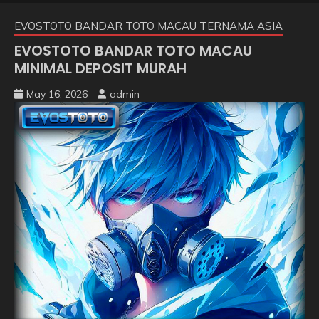
EVOSTOTO BANDAR TOTO MACAU TERNAMA ASIA
EVOSTOTO BANDAR TOTO MACAU
MINIMAL DEPOSIT MURAH
May 16, 2026
admin