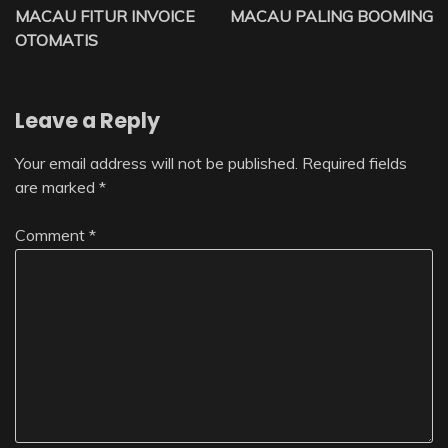
navigation
MACAU FITUR INVOICE
MACAU PALING BOOMING
OTOMATIS
Leave a Reply
Your email address will not be published.
Required fields
are marked
*
Comment
*