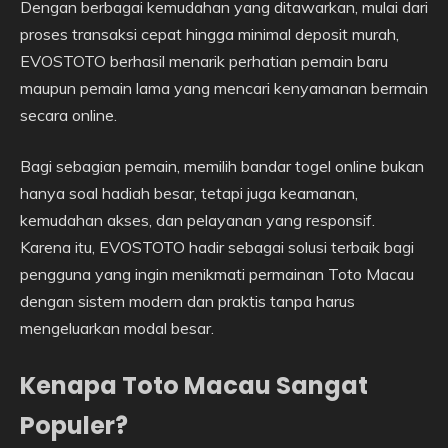
Dengan berbagai kemudahan yang ditawarkan, mulai dari
proses transaksi cepat hingga minimal deposit murah,
EVOSTOTO berhasil menarik perhatian pemain baru
maupun pemain lama yang mencari kenyamanan bermain
secara online.
Bagi sebagian pemain, memilih bandar togel online bukan
hanya soal hadiah besar, tetapi juga keamanan,
kemudahan akses, dan pelayanan yang responsif.
Karena itu, EVOSTOTO hadir sebagai solusi terbaik bagi
pengguna yang ingin menikmati permainan Toto Macau
dengan sistem modern dan praktis tanpa harus
mengeluarkan modal besar.
Kenapa Toto Macau Sangat
Populer?