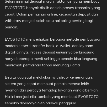
Selain minimal deposit murah, faktor lain yang membuat
EVOSTOTO banyak dipilih adalah proses transaksi yang
cepat. Dalam permainan online, kecepatan deposit dan
withdraw menjadi salah satu hal paling penting bagi
pemain.
EVOSTOTO menyediakan berbagai metode pembayaran
modern seperti transfer bank, e-wallet, dan layanan
digital lainnya. Proses deposit umumnya berlangsung
hanya beberapa menit sehingga pemain bisa langsung
menikmati permainan tanpa menunggu lama.
Begitu juga saat melakukan withdraw kemenangan,
sistem yang cepat membuat pemain merasa lebih
nyaman dan percaya terhadap layanan yang diberikan.
Hal ini menjadi nilai tambah yang membuat EVOSTOTO
semakin dipercaya oleh banyak pengguna.