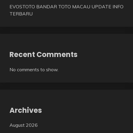
EVOSTOTO BANDAR TOTO MACAU UPDATE INFO
TERBARU
Recent Comments
No comments to show.
Archives
August 2026