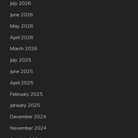
July 2026
June 2026
May 2026
April 2026
March 2026
July 2025
June 2025
April 2025
February 2025
January 2025
December 2024
November 2024