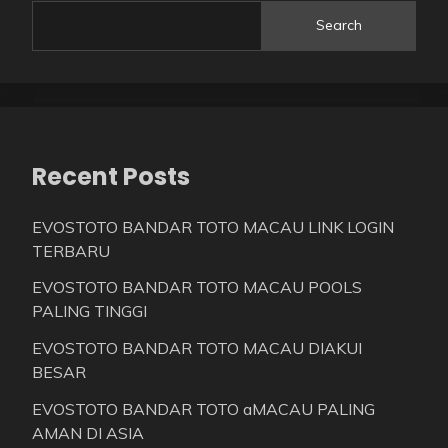
Search
Recent Posts
EVOSTOTO BANDAR TOTO MACAU LINK LOGIN
TERBARU
EVOSTOTO BANDAR TOTO MACAU POOLS
PALING TINGGI
EVOSTOTO BANDAR TOTO MACAU DIAKUI
BESAR
EVOSTOTO BANDAR TOTO aMACAU PALING
AMAN DI ASIA