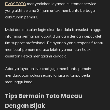
EVOSTOTO
menyediakan layanan customer service
yang aktif selama 24 jam untuk membantu berbagai
kebutuhan pemain.
Mulai dari masalah login akun, kendala transaksi, hingga
informasi permainan dapat ditangani dengan cepat oleh
tim support profesional. Pelayanan yang responsif tentu
membuat pemain merasa lebih nyaman dan tidak
kesulitan ketika mengalami kendala.
Adanya layanan live chat juga membantu pemain
mendapatkan solusi secara langsung tanpa perlu
menunggu lama.
Tips Bermain Toto Macau
Dengan Bijak