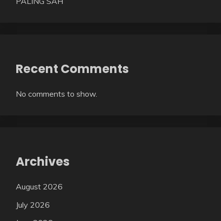
PALING SAH
Recent Comments
No comments to show.
Archives
August 2026
July 2026