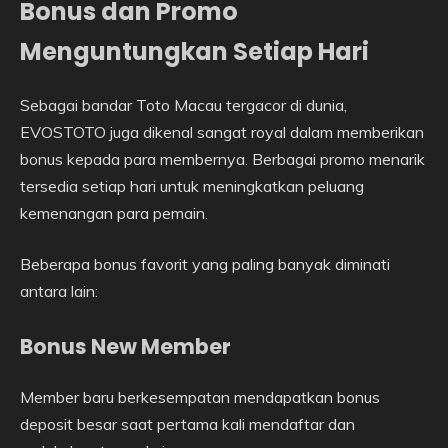
Bonus dan Promo
Menguntungkan Setiap Hari
Sebagai bandar Toto Macau tergacor di dunia,
EVOSTOTO juga dikenal sangat royal dalam memberikan
bonus kepada para membernya. Berbagai promo menarik
tersedia setiap hari untuk meningkatkan peluang
kemenangan para pemain.
Beberapa bonus favorit yang paling banyak diminati
antara lain:
Bonus New Member
Member baru berkesempatan mendapatkan bonus
deposit besar saat pertama kali mendaftar dan