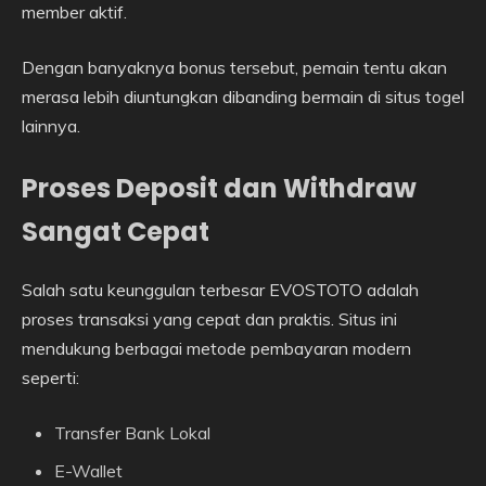
member aktif.
Dengan banyaknya bonus tersebut, pemain tentu akan
merasa lebih diuntungkan dibanding bermain di situs togel
lainnya.
Proses Deposit dan Withdraw
Sangat Cepat
Salah satu keunggulan terbesar EVOSTOTO adalah
proses transaksi yang cepat dan praktis. Situs ini
mendukung berbagai metode pembayaran modern
seperti:
Transfer Bank Lokal
E-Wallet