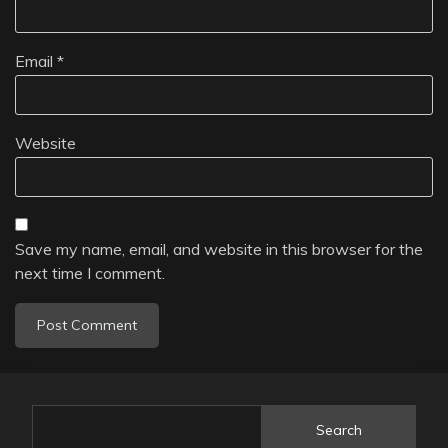
Email
*
Website
Save my name, email, and website in this browser for the
next time I comment.
Search