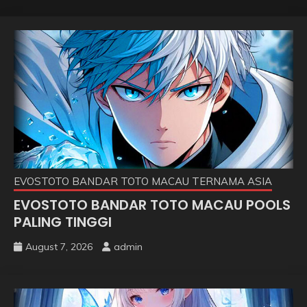
EVOSTOTO BANDAR TOTO MACAU TERNAMA ASIA
EVOSTOTO BANDAR TOTO MACAU POOLS
PALING TINGGI
August 7, 2026
admin