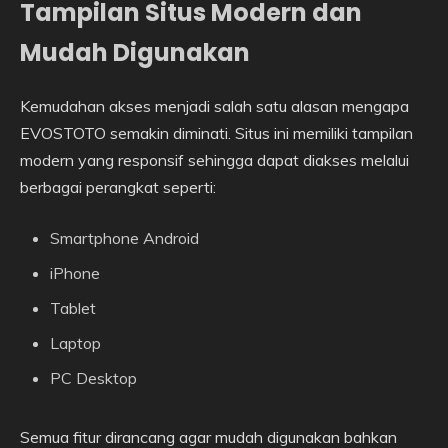
Tampilan Situs Modern dan
Mudah Digunakan
Kemudahan akses menjadi salah satu alasan mengapa
EVOSTOTO semakin diminati. Situs ini memiliki tampilan
modern yang responsif sehingga dapat diakses melalui
berbagai perangkat seperti:
Smartphone Android
iPhone
Tablet
Laptop
PC Desktop
Semua fitur dirancang agar mudah digunakan bahkan