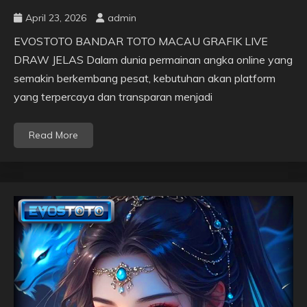
April 23, 2026
admin
EVOSTOTO BANDAR TOTO MACAU GRAFIK LIVE
DRAW JELAS Dalam dunia permainan angka online yang
semakin berkembang pesat, kebutuhan akan platform
yang terpercaya dan transparan menjadi
Read More