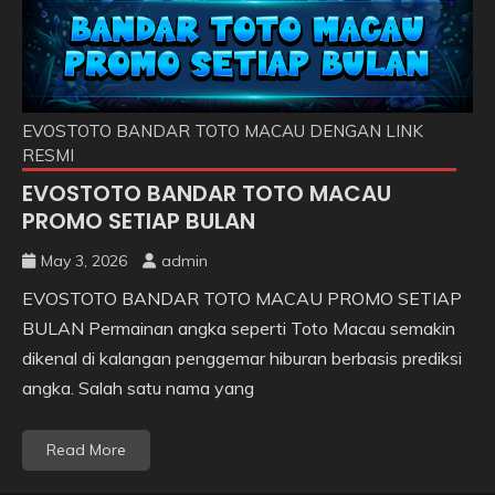
EVOSTOTO BANDAR TOTO MACAU DENGAN LINK
RESMI
EVOSTOTO BANDAR TOTO MACAU
PROMO SETIAP BULAN
May 3, 2026
admin
EVOSTOTO BANDAR TOTO MACAU PROMO SETIAP
BULAN Permainan angka seperti Toto Macau semakin
dikenal di kalangan penggemar hiburan berbasis prediksi
angka. Salah satu nama yang
Read More