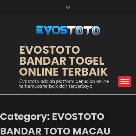
Skip
to
content
EVOSTOTO
BANDAR TOGEL
ONLINE TERBAIK
Evostoto adalah platform perjudian online
terkemuka terbaik dan terpercaya
Category:
EVOSTOTO
BANDAR TOTO MACAU