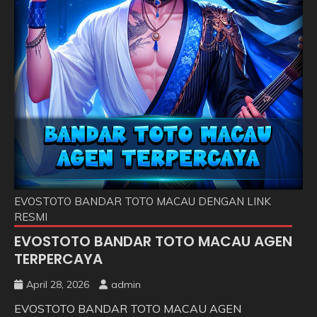
EVOSTOTO BANDAR TOTO MACAU DENGAN LINK
RESMI
EVOSTOTO BANDAR TOTO MACAU AGEN
TERPERCAYA
April 28, 2026
admin
EVOSTOTO BANDAR TOTO MACAU AGEN