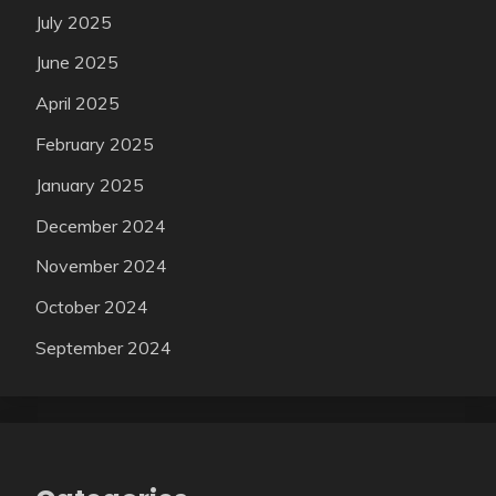
July 2025
June 2025
April 2025
February 2025
January 2025
December 2024
November 2024
October 2024
September 2024