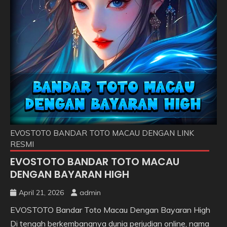
EVOSTOTO BANDAR TOTO MACAU DENGAN LINK
RESMI
EVOSTOTO BANDAR TOTO MACAU
DENGAN BAYARAN HIGH
April 21, 2026
admin
EVOSTOTO Bandar Toto Macau Dengan Bayaran High
Di tengah berkembangnya dunia perjudian online, nama