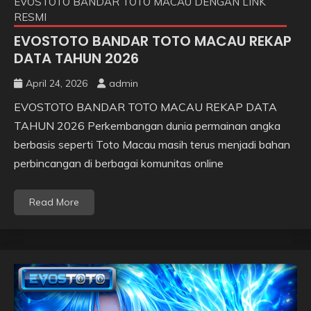
EVOSTOTO BANDAR TOTO MACAU DENGAN LINK
RESMI
EVOSTOTO BANDAR TOTO MACAU REKAP
DATA TAHUN 2026
April 24, 2026
admin
EVOSTOTO BANDAR TOTO MACAU REKAP DATA
TAHUN 2026 Perkembangan dunia permainan angka
berbasis seperti Toto Macau masih terus menjadi bahan
perbincangan di berbagai komunitas online
Read More