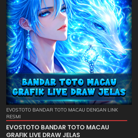
EVOSTOTO BANDAR TOTO MACAU DENGAN LINK
RESMI
EVOSTOTO BANDAR TOTO MACAU
GRAFIK LIVE DRAW JELAS