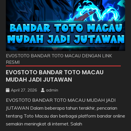
EVOSTOTO BANDAR TOTO MACAU DENGAN LINK
RESMI
EVOSTOTO BANDAR TOTO MACAU
MUDAH JADI JUTAWAN
April 27, 2026
admin
EVOSTOTO BANDAR TOTO MACAU MUDAH JADI
JUTAWAN Dalam beberapa tahun terakhir, pencarian
tentang Toto Macau dan berbagai platform bandar online
semakin meningkat di internet. Salah