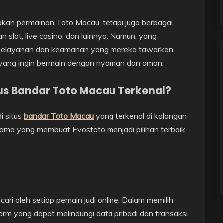
kan permainan Toto Macau, tetapi juga berbagai
n slot, live casino, dan lainnya. Namun, yang
 pelayanan dan keamanan yang mereka tawarkan,
r yang ingin bermain dengan nyaman dan aman.
us Bandar Toto Macau Terkenal?
i situs
bandar Toto Macau
yang terkenal di kalangan
utama yang membuat Evostoto menjadi pilihan terbaik
ari oleh setiap pemain judi online. Dalam memilih
form yang dapat melindungi data pribadi dan transaksi