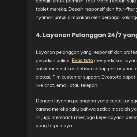
pemain untuk bermain Toto Macau kapan saja
tablet mereka. Desain responsif dan fitur-fit
nyaman untuk dimainkan oleh berbagai kalang
4.
Layanan Pelanggan 24/7 yang
Layanan pelanggan yang responsif dan profesi
perjudian online.
Evos toto
menyediakan layana
untuk memastikan bahwa setiap pertanyaan a
diatasi. Tim customer support Evostoto dapat d
live chat, email, atau telepon.
Dengan layanan pelanggan yang cepat tangga
karena mereka tahu bahwa setiap masalah ya
ini juga membantu menjaga kepercayaan pema
yang terpercaya.