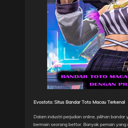
Evostoto: Situs Bandar Toto Macau Terkenal
Dalam industri perjudian online, pilihan ban
bermain seorang bettor. Banyak pemain yang