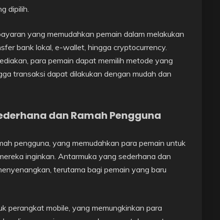
dipilih.
ayaran yang memudahkan pemain dalam melakukan
sfer bank lokal, e-wallet, hingga cryptocurrency.
ediakan, para pemain dapat memilih metode yang
ngga transaksi dapat dilakukan dengan mudah dan
ederhana dan Ramah Pengguna
ramah pengguna, yang memudahkan para pemain untuk
ereka inginkan. Antarmuka yang sederhana dan
 menyenangkan, terutama bagi pemain yang baru
untuk perangkat mobile, yang memungkinkan para