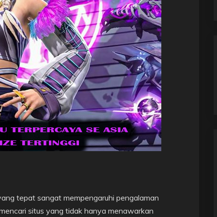
dar yang tepat sangat mempengaruhi pengalaman
 mencari situs yang tidak hanya menawarkan