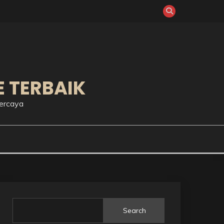
 TERBAIK
percaya
Search