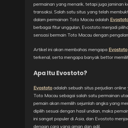
permainan yang menarik, tetapi juga jaminan
transaksi. Salah satu situs yang telah membuk
dalam permainan Toto Macau adalah
Evostot
berbagai fitur unggulan, Evostoto menjadi pil
sensasi bermain Toto Macau dengan pengalam
Artikel ini akan membahas mengapa
Evostoto
terkenal, serta mengapa banyak bettor memilih 
Apa Itu Evostoto?
Evostoto
adalah sebuah situs perjudian online
Toto Macau sebagai salah satu permainan ut
pemain akan memilih sejumlah angka yang mere
dipilih sesuai dengan hasil undian, maka pe
ini sangat populer di Asia, dan Evostoto menj
dengan cara yang aman dan adil.