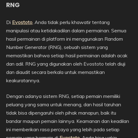
RNG
Di
Evostoto
, Anda tidak perlu khawatir tentang
manipulasi atau ketidakadilan dalam permainan. Semua
hasil permainan di platform ini menggunakan Random
Number Generator (RNG), sebuah sistem yang
memastikan bahwa setiap hasil permainan adalah acak
dan adil. RNG yang digunakan oleh Evostoto telah diuji
dan diaudit secara berkala untuk memastikan
keakuratannya.
Dengan adanya sistem RNG, setiap pemain memiliki
peluang yang sama untuk menang, dan hasil taruhan
tidak bisa dipengaruhi oleh pihak manapun, baik itu
bandar maupun pemain lainnya. Keamanan dan keadilan
ini memberikan rasa percaya yang lebih pada setiap
pemain yang bermain di
Evostoto
. Anda bisa yakin