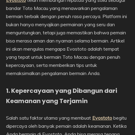
Evostoto
telah membangun reputasi yang solid sebagai
bandar Toto Macau yang menawarkan pengalaman
bermain terbaik dengan penuh rasa percaya. Platform ini
bukan hanya menyajikan permainan yang seru dan
menguntungkan, tetapi juga memastikan bahwa pemain
bisa merasa aman dan nyaman selama bermain. Artikel
ini akan mengulas mengapa Evostoto adalah tempat
yang tepat untuk bermain Toto Macau dengan penuh
kepercayaan, serta memberikan tips untuk
memaksimalkan pengalaman bermain Anda.
1.
Kepercayaan yang Dibangun dari
Keamanan yang Terjamin
Salah satu faktor utama yang membuat
Evostoto
begitu
dipercaya oleh banyak pemain adalah keamanan. Ketika
Anda bermain di Evostoto, Anda bisa merasa tenang