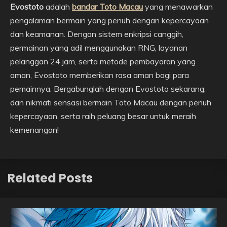
Evostoto
adalah
bandar Toto Macau
yang menawarkan
pengalaman bermain yang penuh dengan kepercayaan
dan keamanan. Dengan sistem enkripsi canggih,
permainan yang adil menggunakan RNG, layanan
pelanggan 24 jam, serta metode pembayaran yang
aman, Evostoto memberikan rasa aman bagi para
pemainnya. Bergabunglah dengan Evostoto sekarang,
dan nikmati sensasi bermain Toto Macau dengan penuh
kepercayaan, serta raih peluang besar untuk meraih
kemenangan!
Related Posts