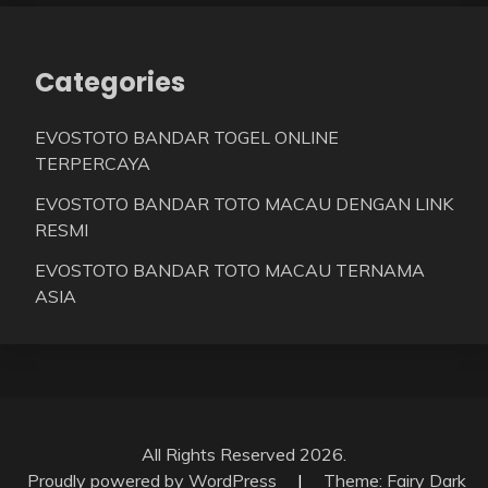
Categories
EVOSTOTO BANDAR TOGEL ONLINE
TERPERCAYA
EVOSTOTO BANDAR TOTO MACAU DENGAN LINK
RESMI
EVOSTOTO BANDAR TOTO MACAU TERNAMA
ASIA
All Rights Reserved 2026.
Proudly powered by WordPress
|
Theme: Fairy Dark