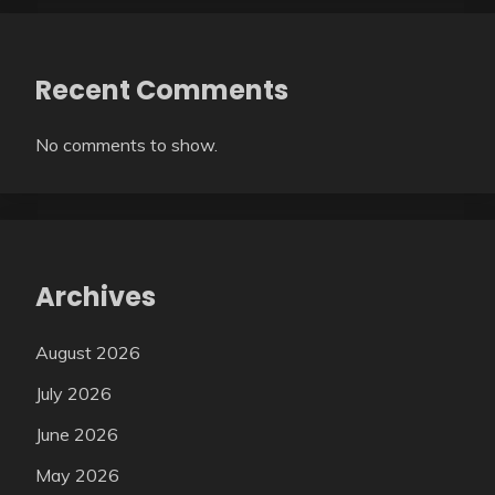
Recent Comments
No comments to show.
Archives
August 2026
July 2026
June 2026
May 2026