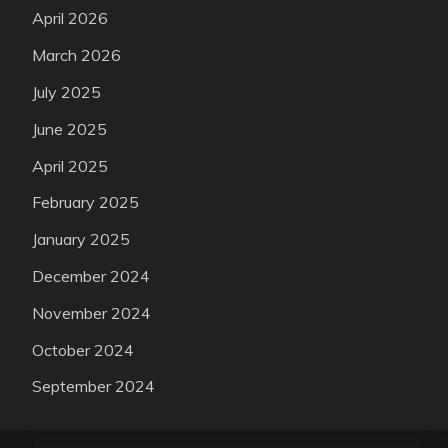
April 2026
March 2026
July 2025
June 2025
April 2025
February 2025
January 2025
December 2024
November 2024
October 2024
September 2024