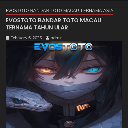
EVOSTOTO BANDAR TOTO MACAU TERNAMA ASIA
EVOSTOTO BANDAR TOTO MACAU
TERNAMA TAHUN ULAR
February 6, 2025
admin