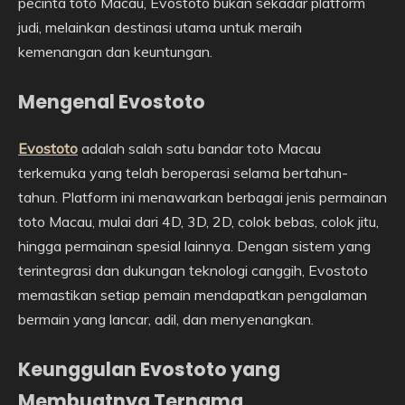
pecinta toto Macau, Evostoto bukan sekadar platform
judi, melainkan destinasi utama untuk meraih
kemenangan dan keuntungan.
Mengenal Evostoto
Evostoto
adalah salah satu bandar toto Macau
terkemuka yang telah beroperasi selama bertahun-
tahun. Platform ini menawarkan berbagai jenis permainan
toto Macau, mulai dari 4D, 3D, 2D, colok bebas, colok jitu,
hingga permainan spesial lainnya. Dengan sistem yang
terintegrasi dan dukungan teknologi canggih, Evostoto
memastikan setiap pemain mendapatkan pengalaman
bermain yang lancar, adil, dan menyenangkan.
Keunggulan Evostoto yang
Membuatnya Ternama