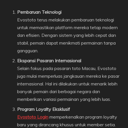
Pembaruan Teknologi
Evostoto terus melakukan pembaruan teknologi
untuk memastikan platform mereka tetap modern
dan efisien. Dengan sistem yang lebih cepat dan
stabil, pemain dapat menikmati permainan tanpa
gangguan.
Ekspansi Pasaran Internasional
Selain fokus pada pasaran toto Macau, Evostoto
juga mulai memperluas jangkauan mereka ke pasar
internasional. Hal ini dilakukan untuk menarik lebih
banyak pemain dari berbagai negara dan
memberikan variasi permainan yang lebih luas.
Program Loyalty Eksklusif
Evostoto Login
memperkenalkan program loyalty
baru yang dirancang khusus untuk member setia.