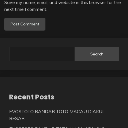
Save my name, email, and website in this browser for the
next time I comment.
Search
Recent Posts
EVOSTOTO BANDAR TOTO MACAU DIAKUI
BESAR