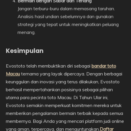
Bermain dengan Sabar dan Tenang
Jangan terburu-buru dalam memasang taruhan.
Analisis hasil undian sebelumnya dan gunakan
strategi yang tepat untuk meningkatkan peluang
menang.
Kesimpulan
Evostoto telah membuktikan diri sebagai
bandar toto
Macau
ternama yang layak dipercaya. Dengan berbagai
keunggulan dan inovasi yang terus dilakukan, Evostoto
berhasil mempertahankan posisinya sebagai pilihan
utama para pecinta toto Macau. Di Tahun Ular ini,
Evostoto semakin memperkuat komitmen mereka untuk
memberikan pengalaman bermain terbaik kepada semua
membernya. Bagi Anda yang mencari platform judi online
yang aman, terpercaya, dan menguntungkan,
Daftar