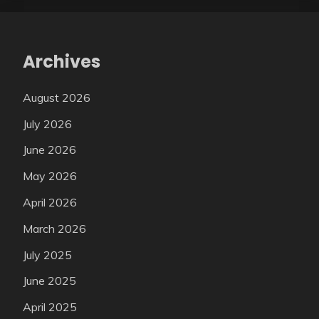
Archives
August 2026
July 2026
June 2026
May 2026
April 2026
March 2026
July 2025
June 2025
April 2025