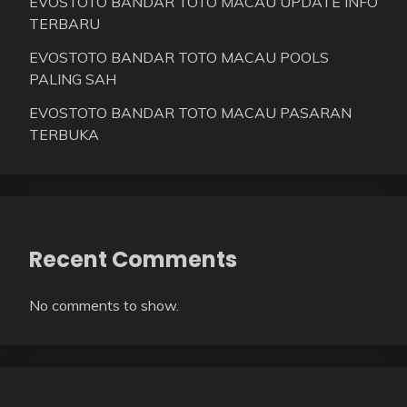
EVOSTOTO BANDAR TOTO MACAU UPDATE INFO
TERBARU
EVOSTOTO BANDAR TOTO MACAU POOLS
PALING SAH
EVOSTOTO BANDAR TOTO MACAU PASARAN
TERBUKA
Recent Comments
No comments to show.