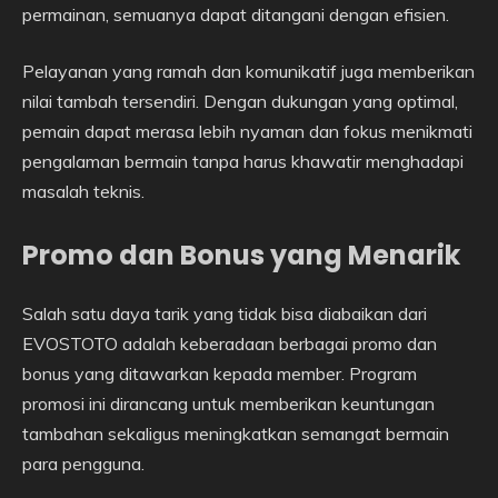
permainan, semuanya dapat ditangani dengan efisien.
Pelayanan yang ramah dan komunikatif juga memberikan
nilai tambah tersendiri. Dengan dukungan yang optimal,
pemain dapat merasa lebih nyaman dan fokus menikmati
pengalaman bermain tanpa harus khawatir menghadapi
masalah teknis.
Promo dan Bonus yang Menarik
Salah satu daya tarik yang tidak bisa diabaikan dari
EVOSTOTO adalah keberadaan berbagai promo dan
bonus yang ditawarkan kepada member. Program
promosi ini dirancang untuk memberikan keuntungan
tambahan sekaligus meningkatkan semangat bermain
para pengguna.