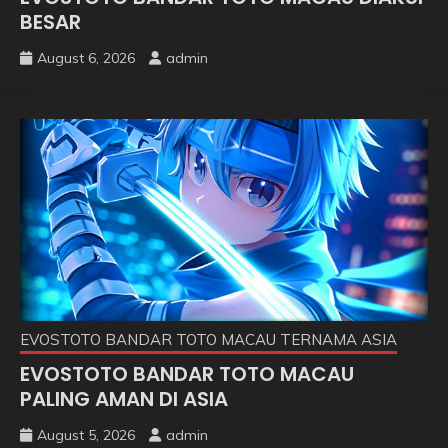
BESAR
August 6, 2026
admin
EVOSTOTO BANDAR TOTO MACAU TERNAMA ASIA
EVOSTOTO BANDAR TOTO MACAU
PALING AMAN DI ASIA
August 5, 2026
admin