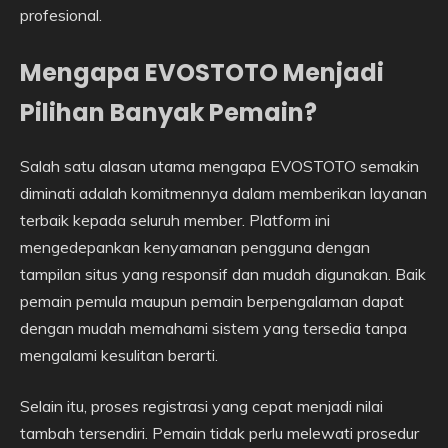
profesional.
Mengapa EVOSTOTO Menjadi
Pilihan Banyak Pemain?
Salah satu alasan utama mengapa EVOSTOTO semakin
diminati adalah komitmennya dalam memberikan layanan
terbaik kepada seluruh member. Platform ini
mengedepankan kenyamanan pengguna dengan
tampilan situs yang responsif dan mudah digunakan. Baik
pemain pemula maupun pemain berpengalaman dapat
dengan mudah memahami sistem yang tersedia tanpa
mengalami kesulitan berarti.
Selain itu, proses registrasi yang cepat menjadi nilai
tambah tersendiri. Pemain tidak perlu melewati prosedur