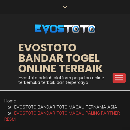
Skip
to
content
EVOSTOTO
BANDAR TOGEL
ONLINE TERBAIK
Evostoto adalah platform perjudian online
terkemuka terbaik dan terpercaya
Home
EVOSTOTO BANDAR TOTO MACAU TERNAMA ASIA
EVOSTOTO BANDAR TOTO MACAU PALING PARTNER
RESMI