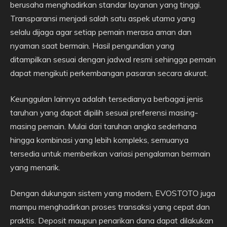
berusaha menghadirkan standar layanan yang tinggi.
Transparansi menjadi salah satu aspek utama yang
selalu dijaga agar setiap pemain merasa aman dan
nyaman saat bermain. Hasil pengundian yang
ditampilkan sesuai dengan jadwal resmi sehingga pemain
dapat mengikuti perkembangan pasaran secara akurat.
Keunggulan lainnya adalah tersedianya berbagai jenis
taruhan yang dapat dipilih sesuai preferensi masing-
masing pemain. Mulai dari taruhan angka sederhana
hingga kombinasi yang lebih kompleks, semuanya
tersedia untuk memberikan variasi pengalaman bermain
yang menarik.
Dengan dukungan sistem yang modern, EVOSTOTO juga
mampu menghadirkan proses transaksi yang cepat dan
praktis. Deposit maupun penarikan dana dapat dilakukan