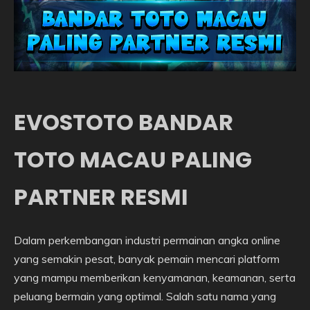
EVOSTOTO BANDAR
TOTO MACAU PALING
PARTNER RESMI
Dalam perkembangan industri permainan angka online
yang semakin pesat, banyak pemain mencari platform
yang mampu memberikan kenyamanan, keamanan, serta
peluang bermain yang optimal. Salah satu nama yang