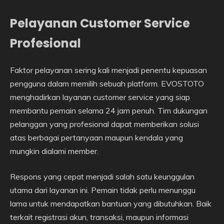
Pelayanan Customer Service
Profesional
Faktor pelayanan sering kali menjadi penentu kepuasan
pengguna dalam memilih sebuah platform. EVOSTOTO
menghadirkan layanan customer service yang siap
membantu pemain selama 24 jam penuh. Tim dukungan
pelanggan yang profesional dapat memberikan solusi
atas berbagai pertanyaan maupun kendala yang
mungkin dialami member.
Respons yang cepat menjadi salah satu keunggulan
utama dari layanan ini. Pemain tidak perlu menunggu
lama untuk mendapatkan bantuan yang dibutuhkan. Baik
terkait registrasi akun, transaksi, maupun informasi