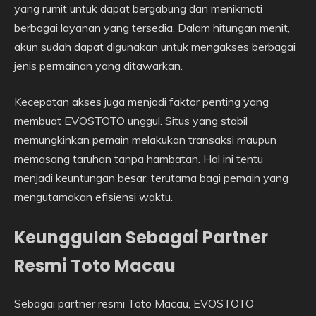
yang rumit untuk dapat bergabung dan menikmati
berbagai layanan yang tersedia. Dalam hitungan menit,
akun sudah dapat digunakan untuk mengakses berbagai
jenis permainan yang ditawarkan.
Kecepatan akses juga menjadi faktor penting yang
membuat EVOSTOTO unggul. Situs yang stabil
memungkinkan pemain melakukan transaksi maupun
memasang taruhan tanpa hambatan. Hal ini tentu
menjadi keuntungan besar, terutama bagi pemain yang
mengutamakan efisiensi waktu.
Keunggulan Sebagai Partner
Resmi Toto Macau
Sebagai partner resmi Toto Macau, EVOSTOTO