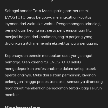
Sebagai bandar Toto Macau paling partner resmi,
EVOSTOTO terus berupaya meningkatkan kualitas
layanan dari waktu ke waktu. Pengembangan teknologi,
peningkatan keamanan, serta penyempurnaan fitur
menjadi bagian dari komitmen jangka panjang yang
dijalankan untuk memenuhi ekspektasi para pengguna.
Kepercayaan pemain merupakan aset yang sangat
berharga. Oleh karena itu, EVOSTOTO selalu
mengedepankan profesionalisme dalam setiap aspek
operasionalnya. Mulai dari sistem permainan, layanan
pelanggan, hingga proses transaksi, semuanya dirancang
agar dapat memberikan pengalaman terbaik bagi seluruh
member.