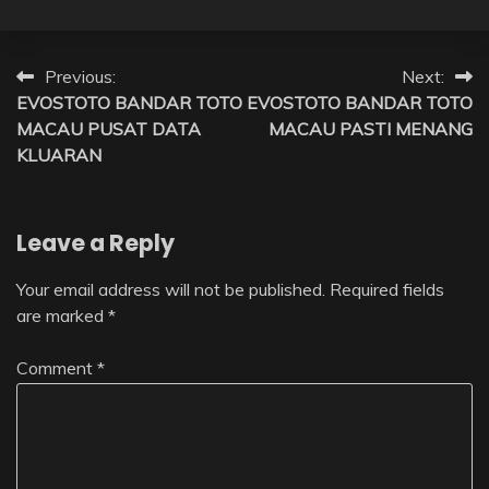
Post
Previous:
Next:
EVOSTOTO BANDAR TOTO
EVOSTOTO BANDAR TOTO
navigation
MACAU PUSAT DATA
MACAU PASTI MENANG
KLUARAN
Leave a Reply
Your email address will not be published.
Required fields
are marked
*
Comment
*