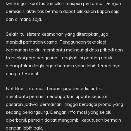
kehilangan kualitas tampilan maupun performa. Dengan
demikian, aktivitas bermain dapat dilakukan kapan saja
dan di mana saja.
Selain itu, sistem keamanan yang diterapkan juga
menjadi perhatian utama. Penggunaan teknologi
keamanan terkini membantu melindungi data pribadi dan
transaksi para pengguna. Langkah ini penting untuk
menciptakan lingkungan bermain yang lebih terpercaya
dan profesional.
Notifikasi informasi terbaru juga tersedia untuk
membantu pemain mendapatkan update seputar
pasaran, jadwal permainan, hingga berbagai promo yang
sedang berlangsung. Dengan informasi yang selalu
diperbarui, pemain dapat mengambil keputusan bermain
dengan lebih baik.