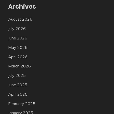
Archives
August 2026
July 2026
June 2026
May 2026
April 2026
March 2026
July 2025
June 2025
April 2025
February 2025
January 2025