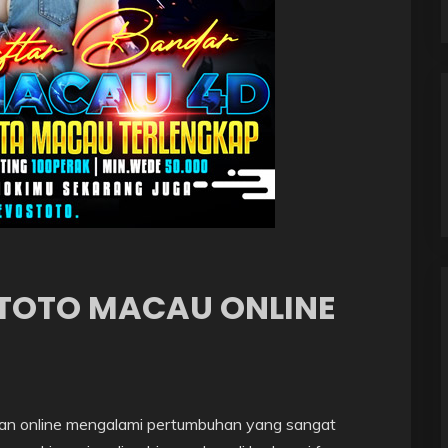
TOTO MACAU ONLINE
udian online mengalami pertumbuhan yang sangat