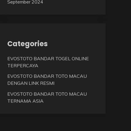
September 2024
Categories
EVOSTOTO BANDAR TOGEL ONLINE
TERPERCAYA
EVOSTOTO BANDAR TOTO MACAU
DENGAN LINK RESMI
EVOSTOTO BANDAR TOTO MACAU
TERNAMA ASIA