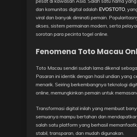
pesat di kawasan Asia. Salah satu nama yang 
dan komunitas digital adalah
EVOSTOTO
, yan
viral dan banyak diminati pemain. Popularita
akses, sistem permainan modern, serta pelaya
sorotan para pecinta togel online.
Fenomena Toto Macau Onli
Toto Macau sendiri sudah lama dikenal sebagai 
Pasaran ini identik dengan hasil undian yang 
menarik. Seiring berkembangnya teknologi digit
online, memungkinkan pemain untuk memasang
Transformasi digital inilah yang membuat ban
semuanya mampu bertahan dan mendapatkan
salah satu platform yang berhasil memanfaa
stabil, transparan, dan mudah digunakan.