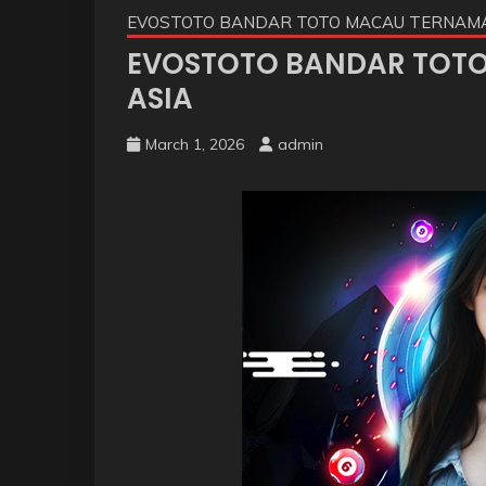
EVOSTOTO BANDAR TOTO MACAU TERNAMA
EVOSTOTO BANDAR TOTO 
ASIA
March 1, 2026
admin