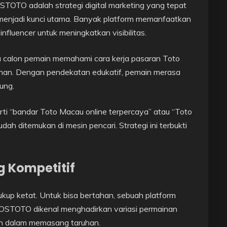
TOTO adalah strategi digital marketing yang tepat
ne menjadi kunci utama. Banyak platform memanfaatkan
influencer untuk meningkatkan visibilitas.
u calon pemain memahami cara kerja pasaran Toto
inan. Dengan pendekatan edukatif, pemain merasa
ung.
erti “bandar Toto Macau online terpercaya” atau “Toto
dah ditemukan di mesin pencari. Strategi ini terbukti
 Kompetitif
cukup ketat. Untuk bisa bertahan, sebuah platform
OSTOTO dikenal menghadirkan variasi permainan
n dalam memasang taruhan.