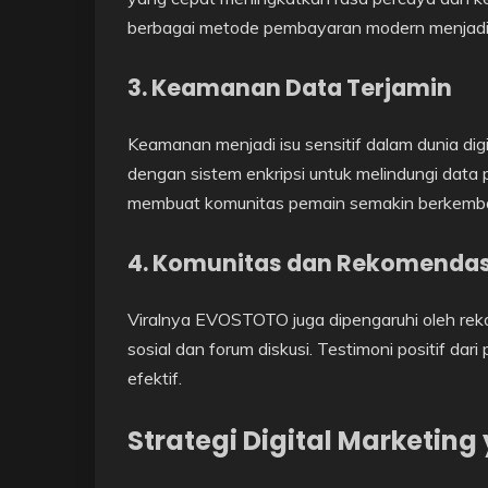
berbagai metode pembayaran modern menjadi ni
3. Keamanan Data Terjamin
Keamanan menjadi isu sensitif dalam dunia dig
dengan sistem enkripsi untuk melindungi data 
membuat komunitas pemain semakin berkemb
4. Komunitas dan Rekomendas
Viralnya EVOSTOTO juga dipengaruhi oleh reko
sosial dan forum diskusi. Testimoni positif da
efektif.
Strategi Digital Marketing 