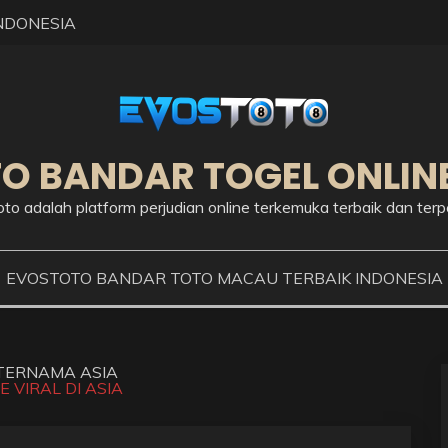
NDONESIA
O BANDAR TOGEL ONLINE
to adalah platform perjudian online terkemuka terbaik dan ter
EVOSTOTO BANDAR TOTO MACAU TERBAIK INDONESIA
TERNAMA ASIA
VIRAL DI ASIA