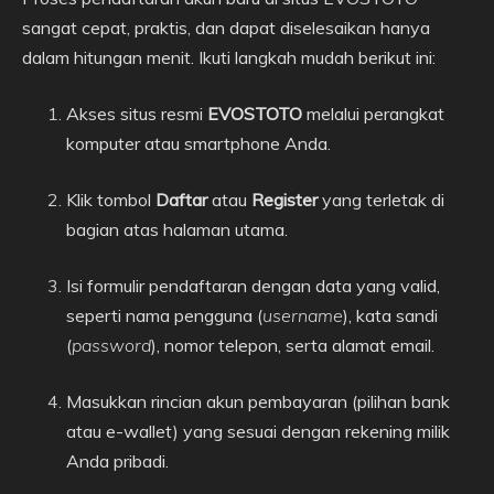
sangat cepat, praktis, dan dapat diselesaikan hanya
dalam hitungan menit. Ikuti langkah mudah berikut ini:
Akses situs resmi
EVOSTOTO
melalui perangkat
komputer atau smartphone Anda.
Klik tombol
Daftar
atau
Register
yang terletak di
bagian atas halaman utama.
Isi formulir pendaftaran dengan data yang valid,
seperti nama pengguna (
username
), kata sandi
(
password
), nomor telepon, serta alamat email.
Masukkan rincian akun pembayaran (pilihan bank
atau e-wallet) yang sesuai dengan rekening milik
Anda pribadi.