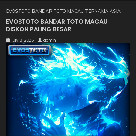
EVOSTOTO BANDAR TOTO MACAU TERNAMA ASIA
EVOSTOTO BANDAR TOTO MACAU
DISKON PALING BESAR
July 8, 2026
admin