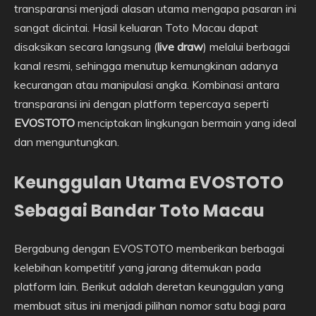
transparansi menjadi alasan utama mengapa pasaran ini
sangat dicintai. Hasil keluaran Toto Macau dapat
disaksikan secara langsung (
live draw
) melalui berbagai
kanal resmi, sehingga menutup kemungkinan adanya
kecurangan atau manipulasi angka. Kombinasi antara
transparansi ini dengan platform tepercaya seperti
EVOSTOTO
menciptakan lingkungan bermain yang ideal
dan menguntungkan.
Keunggulan Utama EVOSTOTO
Sebagai Bandar Toto Macau
Bergabung dengan EVOSTOTO memberikan berbagai
kelebihan kompetitif yang jarang ditemukan pada
platform lain. Berikut adalah deretan keunggulan yang
membuat situs ini menjadi pilihan nomor satu bagi para