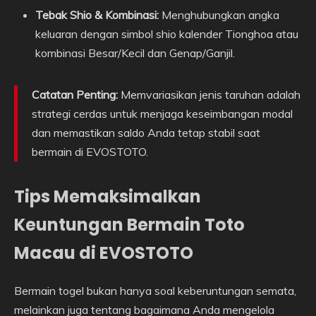
Tebak Shio & Kombinasi:
Menghubungkan angka
keluaran dengan simbol shio kalender Tionghoa atau
kombinasi Besar/Kecil dan Genap/Ganjil.
Catatan Penting:
Memvariasikan jenis taruhan adalah
strategi cerdas untuk menjaga keseimbangan modal
dan memastikan saldo Anda tetap stabil saat
bermain di EVOSTOTO.
Tips Memaksimalkan
Keuntungan Bermain Toto
Macau di EVOSTOTO
Bermain togel bukan hanya soal keberuntungan semata,
melainkan juga tentang bagaimana Anda mengelola