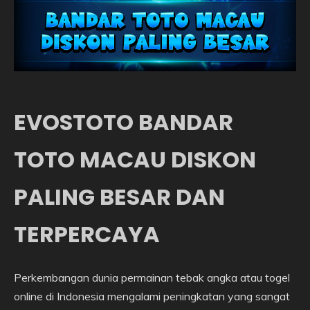
EVOSTOTO BANDAR
TOTO MACAU DISKON
PALING BESAR DAN
TERPERCAYA
Perkembangan dunia permainan tebak angka atau togel
online di Indonesia mengalami peningkatan yang sangat