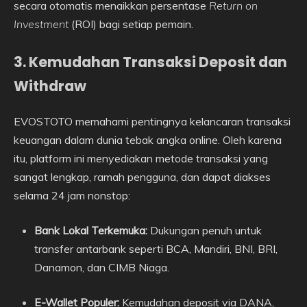
secara otomatis menaikkan persentase
Return on
Investment
(ROI) bagi setiap pemain.
3. Kemudahan Transaksi Deposit dan
Withdraw
EVOSTOTO memahami pentingnya kelancaran transaksi
keuangan dalam dunia tebak angka online. Oleh karena
itu, platform ini menyediakan metode transaksi yang
sangat lengkap, ramah pengguna, dan dapat diakses
selama 24 jam nonstop:
Bank Lokal Terkemuka:
Dukungan penuh untuk
transfer antarbank seperti BCA, Mandiri, BNI, BRI,
Danamon, dan CIMB Niaga.
E-Wallet Populer:
Kemudahan deposit via DANA,