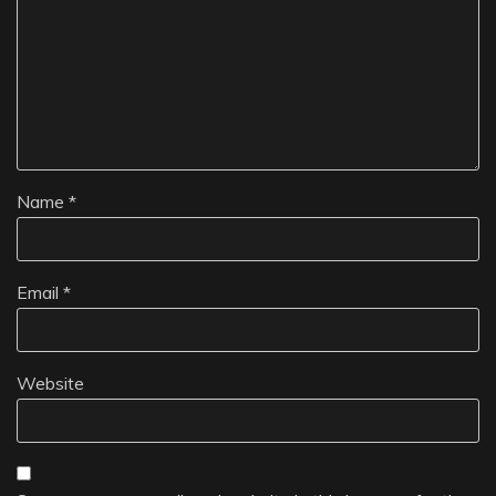
Name
*
Email
*
Website