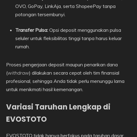
OVO, GoPay, LinkAja, serta ShopeePay tanpa
potongan tersembunyi.
Transfer Pulsa:
Opsi deposit menggunakan pulsa
seluler untuk fleksibilitas tinggi tanpa harus keluar
rumah.
Proses pengerjaan deposit maupun penarikan dana
(
withdraw
) dilakukan secara cepat oleh tim finansial
profesional, sehingga Anda tidak perlu menunggu lama
untuk menikmati hasil kemenangan.
Variasi Taruhan Lengkap di
EVOSTOTO
EVOSTOTO tidak hanya berfokus pada taruhan dasar