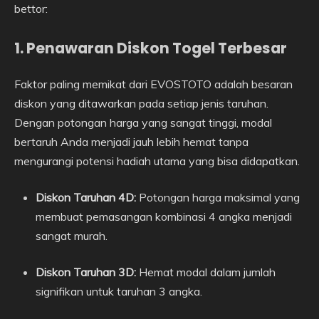
bettor:
1. Penawaran Diskon Togel Terbesar
Faktor paling memikat dari EVOSTOTO adalah besaran
diskon yang ditawarkan pada setiap jenis taruhan.
Dengan potongan harga yang sangat tinggi, modal
bertaruh Anda menjadi jauh lebih hemat tanpa
mengurangi potensi hadiah utama yang bisa didapatkan.
Diskon Taruhan 4D:
Potongan harga maksimal yang
membuat pemasangan kombinasi 4 angka menjadi
sangat murah.
Diskon Taruhan 3D:
Hemat modal dalam jumlah
signifikan untuk taruhan 3 angka.