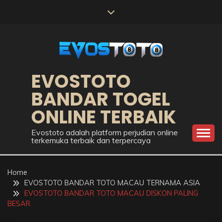
Skip
to
content
EVOSTOTO
BANDAR TOGEL
ONLINE TERBAIK
Evostoto adalah platform perjudian online
terkemuka terbaik dan terpercaya
Home
EVOSTOTO BANDAR TOTO MACAU TERNAMA ASIA
EVOSTOTO BANDAR TOTO MACAU DISKON PALING
BESAR