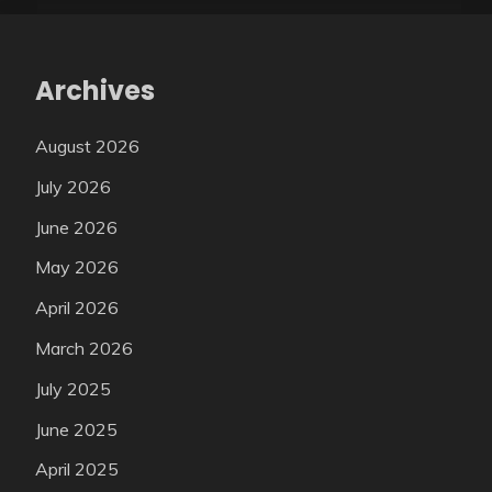
Archives
August 2026
July 2026
June 2026
May 2026
April 2026
March 2026
July 2025
June 2025
April 2025