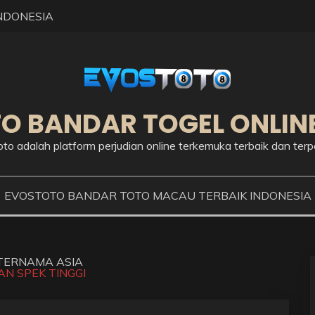
NDONESIA
O BANDAR TOGEL ONLINE
to adalah platform perjudian online terkemuka terbaik dan ter
EVOSTOTO BANDAR TOTO MACAU TERBAIK INDONESIA
TERNAMA ASIA
N SPEK TINGGI