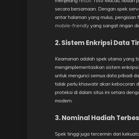
menjelang
result
Toto Macau, ribuan 
secara bersamaan. Dengan spek serve
antar halaman yang mulus, pengisian f
mobile-friendly
yang sangat ringan dia
2. Sistem Enkripsi Data T
Keamanan adalah spek utama yang t
mengimplementasikan sistem enkripsi 
untuk mengunci semua data pribadi d
tidak perlu khawatir akan kebocoran d
proteksi di dalam situs ini setara de
modern.
3. Nominal Hadiah Terbes
Spek tinggi juga tercermin dari keku