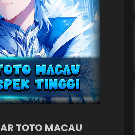
DAR TOTO MACAU