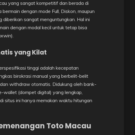
au yang sangat kompetitif dan berada di
nda bermain dengan mode Full, Diskon, maupun
ng diberikan sangat menguntungkan. Hal ini
ain dengan modal kecil untuk tetap bisa
xwin).
atis yang Kilat
berspesifikasi tinggi adalah kecepatan
s birokrasi manual yang berbelit-belit
dan withdraw otomatis. Didukung oleh bank-
e-wallet (dompet digital) yang lengkap,
 di situs ini hanya memakan waktu hitungan
h Kemenangan Toto Macau