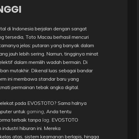
NGGI
al di Indonesia berjalan dengan sangat
ng tersedia, Toto Macau berhasil mencuri
utamanya jelas: putaran yang banyak dalam
g jauh lebih sering. Namun, tingginya minat
selektif dalam memilih wadah bermain. Di
ban mutakhir. Dikenal luas sebagai bandar
form ini membawa standar baru yang
mati permainan tebak angka digital.
tu melekat pada EVOSTOTO? Sama halnya
mputer untuk
gaming
, Anda tentu
orma terbaik tanpa
lag
. EVOSTOTO
dustri hiburan ini. Mereka
 kelas atas, sistem keamanan berlapis, hingga