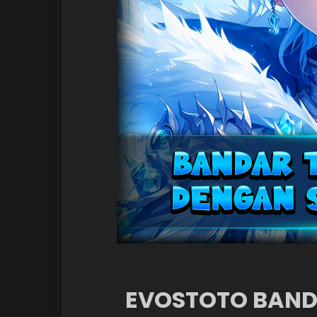
EVOSTOTO BAN