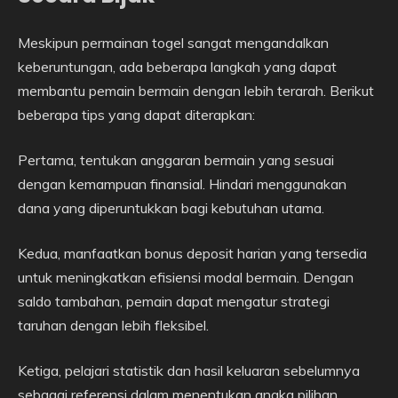
Meskipun permainan togel sangat mengandalkan
keberuntungan, ada beberapa langkah yang dapat
membantu pemain bermain dengan lebih terarah. Berikut
beberapa tips yang dapat diterapkan:
Pertama, tentukan anggaran bermain yang sesuai
dengan kemampuan finansial. Hindari menggunakan
dana yang diperuntukkan bagi kebutuhan utama.
Kedua, manfaatkan bonus deposit harian yang tersedia
untuk meningkatkan efisiensi modal bermain. Dengan
saldo tambahan, pemain dapat mengatur strategi
taruhan dengan lebih fleksibel.
Ketiga, pelajari statistik dan hasil keluaran sebelumnya
sebagai referensi dalam menentukan angka pilihan.