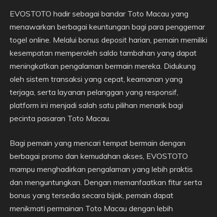
EVOSTOTO hadir sebagai bandar Toto Macau yang
menawarkan berbagai keuntungan bagi para penggemar
togel online. Melalui bonus deposit harian, pemain memiliki
kesempatan memperoleh saldo tambahan yang dapat
meningkatkan pengalaman bermain mereka. Didukung
oleh sistem transaksi yang cepat, keamanan yang
terjaga, serta layanan pelanggan yang responsif,
platform ini menjadi salah satu pilihan menarik bagi
pecinta pasaran Toto Macau.
Bagi pemain yang mencari tempat bermain dengan
berbagai promo dan kemudahan akses, EVOSTOTO
mampu menghadirkan pengalaman yang lebih praktis
dan menguntungkan. Dengan memanfaatkan fitur serta
bonus yang tersedia secara bijak, pemain dapat
menikmati permainan Toto Macau dengan lebih