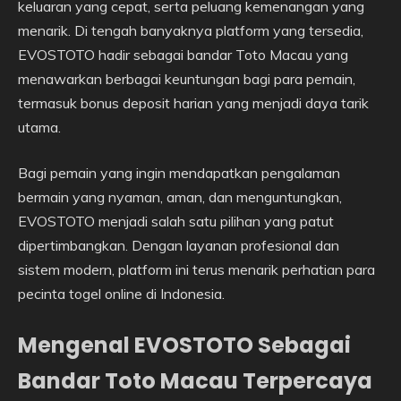
keluaran yang cepat, serta peluang kemenangan yang
menarik. Di tengah banyaknya platform yang tersedia,
EVOSTOTO hadir sebagai bandar Toto Macau yang
menawarkan berbagai keuntungan bagi para pemain,
termasuk bonus deposit harian yang menjadi daya tarik
utama.
Bagi pemain yang ingin mendapatkan pengalaman
bermain yang nyaman, aman, dan menguntungkan,
EVOSTOTO menjadi salah satu pilihan yang patut
dipertimbangkan. Dengan layanan profesional dan
sistem modern, platform ini terus menarik perhatian para
pecinta togel online di Indonesia.
Mengenal EVOSTOTO Sebagai
Bandar Toto Macau Terpercaya