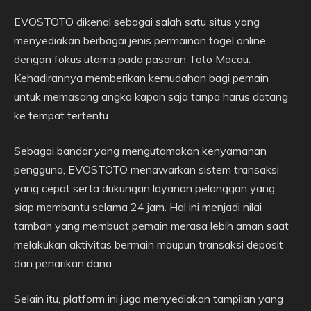
EVOSTOTO dikenal sebagai salah satu situs yang
menyediakan berbagai jenis permainan togel online
dengan fokus utama pada pasaran Toto Macau.
Kehadirannya memberikan kemudahan bagi pemain
untuk memasang angka kapan saja tanpa harus datang
ke tempat tertentu.
Sebagai bandar yang mengutamakan kenyamanan
pengguna, EVOSTOTO menawarkan sistem transaksi
yang cepat serta dukungan layanan pelanggan yang
siap membantu selama 24 jam. Hal ini menjadi nilai
tambah yang membuat pemain merasa lebih aman saat
melakukan aktivitas bermain maupun transaksi deposit
dan penarikan dana.
Selain itu, platform ini juga menyediakan tampilan yang