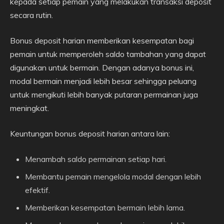
kepada setiap pemain yang melakukan transaksi deposit
secara rutin.
Bonus deposit harian memberikan kesempatan bagi
pemain untuk memperoleh saldo tambahan yang dapat
digunakan untuk bermain. Dengan adanya bonus ini,
modal bermain menjadi lebih besar sehingga peluang
untuk mengikuti lebih banyak putaran permainan juga
meningkat.
Keuntungan bonus deposit harian antara lain:
Menambah saldo permainan setiap hari.
Membantu pemain mengelola modal dengan lebih
efektif.
Memberikan kesempatan bermain lebih lama.