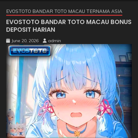
EVOSTOTO BANDAR TOTO MACAU TERNAMA ASIA
EVOSTOTO BANDAR TOTO MACAU BONUS
DEPOSIT HARIAN
June 20, 2026
admin