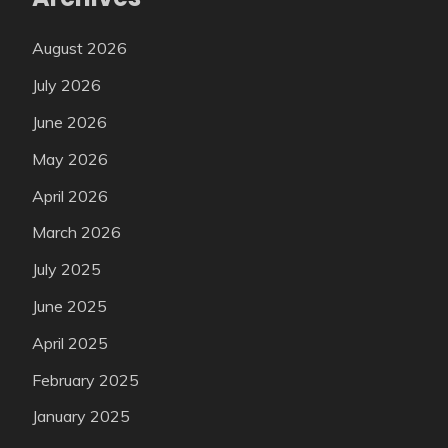
August 2026
July 2026
June 2026
May 2026
April 2026
March 2026
July 2025
June 2025
April 2025
February 2025
January 2025