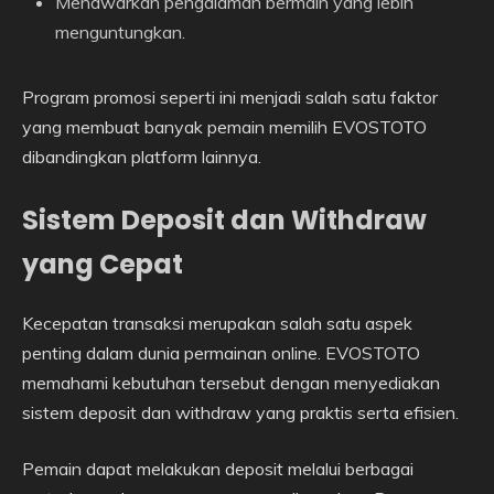
Menawarkan pengalaman bermain yang lebih
menguntungkan.
Program promosi seperti ini menjadi salah satu faktor
yang membuat banyak pemain memilih EVOSTOTO
dibandingkan platform lainnya.
Sistem Deposit dan Withdraw
yang Cepat
Kecepatan transaksi merupakan salah satu aspek
penting dalam dunia permainan online. EVOSTOTO
memahami kebutuhan tersebut dengan menyediakan
sistem deposit dan withdraw yang praktis serta efisien.
Pemain dapat melakukan deposit melalui berbagai