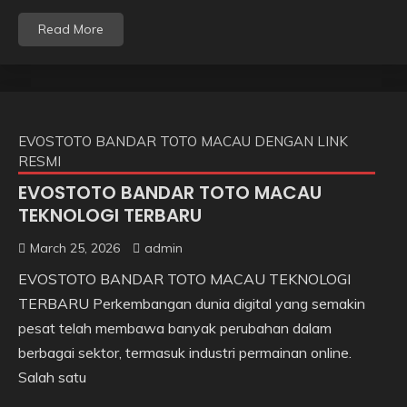
Read More
EVOSTOTO BANDAR TOTO MACAU DENGAN LINK
RESMI
EVOSTOTO BANDAR TOTO MACAU
TEKNOLOGI TERBARU
March 25, 2026
admin
EVOSTOTO BANDAR TOTO MACAU TEKNOLOGI
TERBARU Perkembangan dunia digital yang semakin
pesat telah membawa banyak perubahan dalam
berbagai sektor, termasuk industri permainan online.
Salah satu