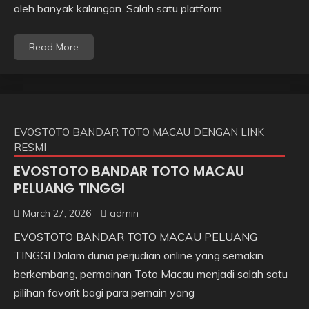
oleh banyak kalangan. Salah satu platform
Read More
EVOSTOTO BANDAR TOTO MACAU DENGAN LINK
RESMI
EVOSTOTO BANDAR TOTO MACAU
PELUANG TINGGI
March 27, 2026
admin
EVOSTOTO BANDAR TOTO MACAU PELUANG
TINGGI Dalam dunia perjudian online yang semakin
berkembang, permainan Toto Macau menjadi salah satu
pilihan favorit bagi para pemain yang