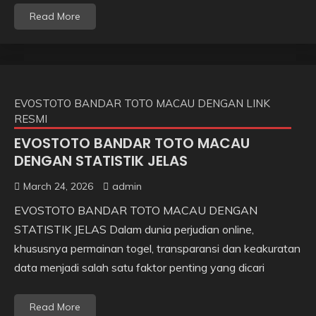
Read More
EVOSTOTO BANDAR TOTO MACAU DENGAN LINK
RESMI
EVOSTOTO BANDAR TOTO MACAU
DENGAN STATISTIK JELAS
March 24, 2026
admin
EVOSTOTO BANDAR TOTO MACAU DENGAN
STATISTIK JELAS Dalam dunia perjudian online,
khususnya permainan togel, transparansi dan keakuratan
data menjadi salah satu faktor penting yang dicari
Read More